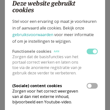
Deze website gebruikt
Kathedraal, Vismarkt z/n, 3500 HASSELT
cookies
Stel voor een ervaring op maat je voorkeuren
in of aanvaard alle cookies. Bekijk onze
gebruiksvoorwaarden
voor meer informatie
of om je instellingen te wijzigen.
Functionele cookies
AAN
Zorgen dat de basisfuncties van het
portaal correct werken en laten ons
toe via de anonieme registratie van je
gebruik deze verder te verbeteren.
Voor deze kerk zijn er momenteel geen vieringen beschikbaar.
(Sociale) content cookies
Wens je meer informatie, neem dan contact op met deze
Zorgen voor het correct weergeven
organisatie via hun contacten.
van al dan niet externe inhoud,
bijvoorbeeld een Youtube-video.
Omgeving