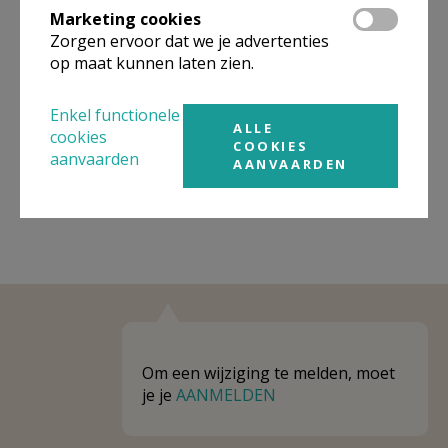
Marketing cookies
Niet gevonden wat je zocht? Hier vind je
Zorgen ervoor dat we je advertenties
op maat kunnen laten zien.
links naar kerken, eventueel van andere
organisaties, in de buurt.
Enkel functionele
ALLE
Kerken in of nabij
HASSELT
cookies
COOKIES
aanvaarden
AANVAARDEN
Om een wijziging te melden, moet
je je
AANMELDEN