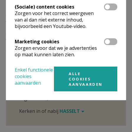
29/11
(Sociale) content cookies
Zorgen voor het correct weergeven
ZO
11.30
Woord- en Communiedienst
van al dan niet externe inhoud,
31/01
bijvoorbeeld een Youtube-video.
ZO
11.30
Woord- en Communiedienst
30/05
Marketing cookies
Zorgen ervoor dat we je advertenties
ZO
11.30
Woord- en Communiedienst
op maat kunnen laten zien.
29/08
Omgeving
Enkel functionele
ALLE
cookies
COOKIES
Niet gevonden wat je zocht? Hier vind je
aanvaarden
AANVAARDEN
links naar kerken, eventueel van andere
organisaties, in de buurt.
Kerken in of nabij
HASSELT