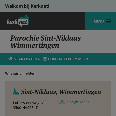
Overslaan en naar de inhoud gaan
Welkom bij Kerknet!
MENU
STARTPAGINA
Parochie Sint-Niklaas
Wimmertingen
KERK
VIERINGEN
STARTPAGINA
CONTACTEN
MEER
SHOP
Wijziging melden
ZOEKEN
HULP
Sint-Niklaas, Wimmertingen
MIJN PAROCHIE
Google Maps
Luikersteenweg z/n
3500
HASSELT
AANMELDEN OF REGISTREREN