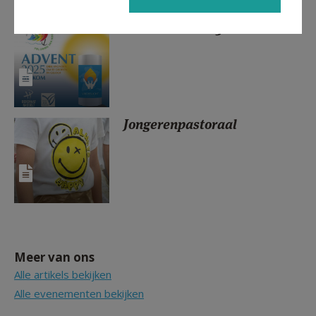
Vredeslicht 2025
Jongerenpastoraal
Meer van ons
Alle artikels bekijken
Alle evenementen bekijken