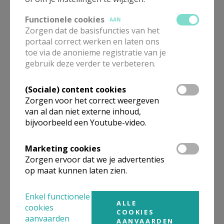
Functionele cookies
AAN
Zorgen dat de basisfuncties van het
eerste communie & vormsel
portaal correct werken en laten ons
2027
toe via de anonieme registratie van je
gebruik deze verder te verbeteren.
(Sociale) content cookies
Zorgen voor het correct weergeven
Kerk&Leven Otheo 2026
van al dan niet externe inhoud,
bijvoorbeeld een Youtube-video.
Marketing cookies
Zorgen ervoor dat we je advertenties
op maat kunnen laten zien.
Virga Jessefeesten 2024 in
het teken van (h)echt zijn
Enkel functionele
ALLE
cookies
COOKIES
aanvaarden
AANVAARDEN