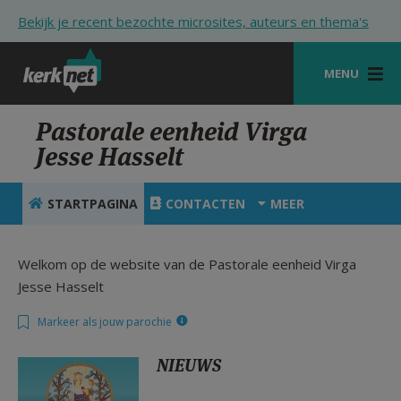
Overslaan en naar de inhoud gaan
Bekijk je recent bezochte microsites, auteurs en thema's
MENU
STARTPAGINA
Pastorale eenheid Virga
Jesse Hasselt
KERK
VIERINGEN
STARTPAGINA
CONTACTEN
MEER
SHOP
Welkom op de website van de Pastorale eenheid Virga
ZOEKEN
Jesse Hasselt
HULP
Markeer als jouw parochie
STARTPAGINA PORTAAL
NIEUWS
MIJN PAROCHIE