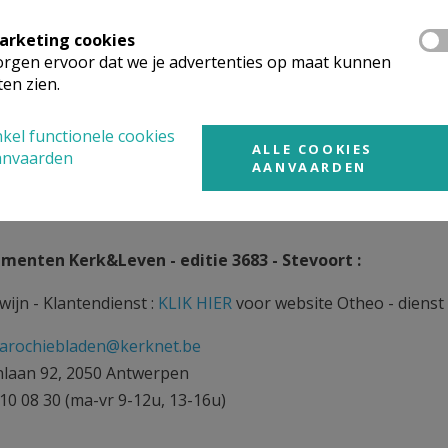
ngnummer van de parochie :
arketing cookies
rgen ervoor dat we je advertenties op maat kunnen
ten zien.
Martinus Stevoort
kel functionele cookies
ALLE COOKIES
anvaarden
AANVAARDEN
enten Kerk&Leven - editie 3683 - Stevoort :
wijn - Klantendienst :
KLIK HIER
voor website Otheo - diens
parochiebladen@kerknet.be
nlaan 92, 2050 Antwerpen
210 08 30 (ma-vr 9-12u, 13-16u)