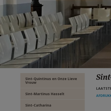
TWITTER
DEEL
VIA
E-
MAIL
Sint
Sint-Quintinus en Onze Lieve
Vrouw
LAATSTE
Sint-Martinus Hasselt
AFDRUK
Sint-Catharina