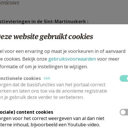
ienieuws
stievieringen in de Sint-Martinuskerk :
ndag om 9.30u
eze website gebruikt cookies
el voor een ervaring op maat je voorkeuren in of aanvaard
t bestellen van een misintentie en andere parochiegebonden
le cookies. Bekijk onze
gebruiksvoorwaarden
voor meer
formatie of om je instellingen te wijzigen.
esecretariaat, Sint-Maartenplein 48, 3512 Stevoort
unctionele cookies
AAN
78-51 97 03
rgen dat de basisfuncties van het portaal correct
lke maandag en woensdag van 10u tot 12u (behalve in de va
rken en laten ons toe via de anonieme registratie
n je gebruik deze verder te verbeteren.
de aangelegenheden: diaken Flory Swerts, tel. 011-260 555
Sociale) content cookies
s.st.quintinus@skynet.be
rgen voor het correct weergeven van al dan niet
terne inhoud, bijvoorbeeld een Youtube-video.