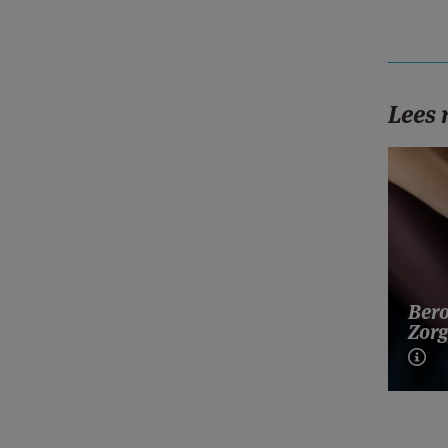
Lees
Bero
Zorg