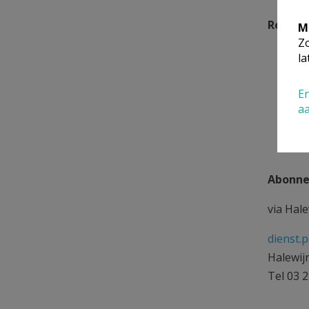
Rekeni
M
Zo
la
Sint-
En
a
Abonnem
via Hale
dienst.
Halewij
Tel 03 