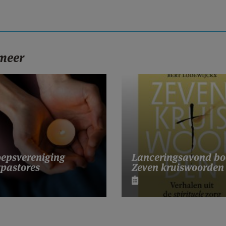
 meer
Lanceringsavond bo
epsvereniging
Zeven kruiswoorden
pastores