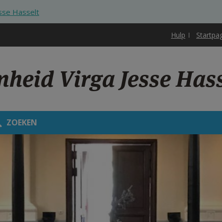
esse Hasselt
Hulp
Startpa
nheid Virga Jesse Hass
ZOEKEN