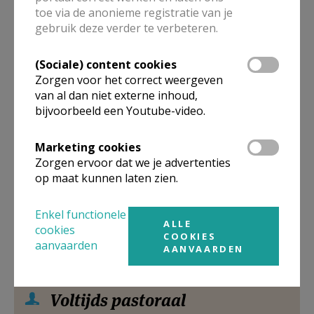
toe via de anonieme registratie van je
Eikenstraat 15
3500
HASSELT
gebruik deze verder te verbeteren.
Google Maps
(Sociale) content cookies
Zorgen voor het correct weergeven
van al dan niet externe inhoud,
bijvoorbeeld een Youtube-video.
Pastoraal
medeverantwoordelijke
Marketing cookies
Zorgen ervoor dat we je advertenties
Dhr.
Etienne
Sourbron
op maat kunnen laten zien.
Kliniekstraat 8
3500
HASSELT
Enkel functionele
ALLE
cookies
Google Maps
COOKIES
aanvaarden
AANVAARDEN
Voltijds pastoraal