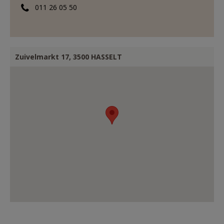
011 26 05 50
AANMELDEN OF REGISTREREN
Zuivelmarkt 17, 3500 HASSELT