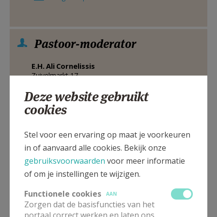
Pastoor-moderator
E.H.
Ali
Cornelissis
Zuivelmarkt 17
3500
HASSELT
Deze website gebruikt
011 26 05 50
cookies
Stuur een mailtje
Google Maps
Stel voor een ervaring op maat je voorkeuren
in of aanvaard alle cookies. Bekijk onze
gebruiksvoorwaarden
voor meer informatie
of om je instellingen te wijzigen.
Pastoraal
medeverantwoordelijke
Functionele cookies
AAN
Zorgen dat de basisfuncties van het
portaal correct werken en laten ons
Dhr.
Gilbert
Putzeis