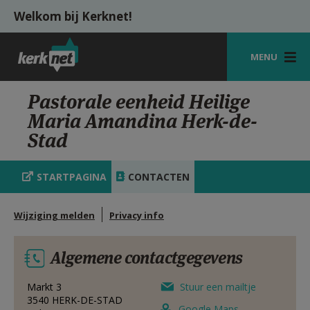
Overslaan en naar de inhoud gaan
Welkom bij Kerknet!
MENU
STARTPAGINA
Pastorale eenheid Heilige
Maria Amandina Herk-de-
KERK
Stad
VIERINGEN
STARTPAGINA
CONTACTEN
SHOP
ZOEKEN
Wijziging melden
Privacy info
HULP
Algemene contactgegevens
MIJN PAROCHIE
Markt 3
Stuur een mailtje
AANMELDEN OF REGISTREREN
3540
HERK-DE-STAD
Google Maps