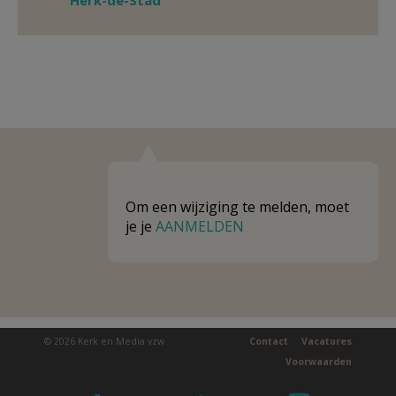
Herk-de-Stad
Om een wijziging te melden, moet
je je
AANMELDEN
© 2026 Kerk en Media vzw
Contact
Vacatures
Voorwaarden