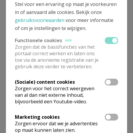
Stel voor een ervaring op maat je voorkeuren
in of aanvaard alle cookies. Bekijk onze
gebruiksvoorwaarden
voor meer informatie
Pastoor-moderator
of om je instellingen te wijzigen.
Functionele cookies
E.H.
Tony
Vandekerkhof
AAN
Zorgen dat de basisfuncties van het
Markt 3
3540
HERK-DE-STAD
portaal correct werken en laten ons
toe via de anonieme registratie van je
013 52 21 84
gebruik deze verder te verbeteren.
0476 34 01 57
Stuur een mailtje
(Sociale) content cookies
Zorgen voor het correct weergeven
Google Maps
van al dan niet externe inhoud,
bijvoorbeeld een Youtube-video.
Marketing cookies
Pastoraal
Zorgen ervoor dat we je advertenties
medeverantwoordelijke
op maat kunnen laten zien.