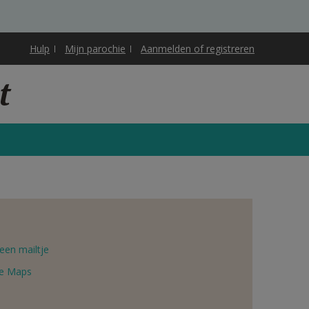
Hulp
Mijn parochie
Aanmelden of registreren
t
een mailtje
e Maps