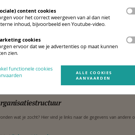
vr.
Liesbet
Raddoux
Google Maps
dwig von Beethovenlaan 25
Sociale) content cookies
00
HASSELT
rgen voor het correct weergeven van al dan niet
terne inhoud, bijvoorbeeld een Youtube-video.
astoor-moderator
arketing cookies
rgen ervoor dat we je advertenties op maat kunnen
H.
Gerard
Janssen
ten zien.
Stuur een mailtje
is van Oostenrijkstraat 57 bus 2.03
Google Maps
11
KURINGEN
kel functionele cookies
ALLE COOKIES
011 25 69 68
anvaarden
AANVAARDEN
0478 29 22 99
rganisatiestructuur
onden wat je zocht? Hier vind je links naar de gegevens van andere o