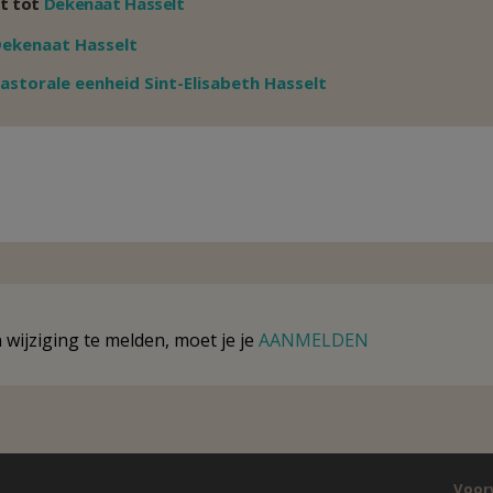
t tot
Dekenaat Hasselt
Weergeven
ekenaat Hasselt
Weergeven
astorale eenheid Sint-Elisabeth Hasselt
wijziging te melden, moet je je
AANMELDEN
Voor