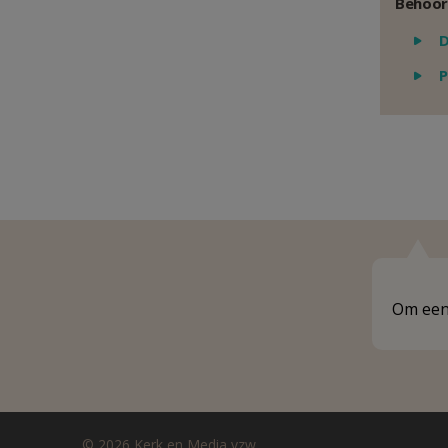
Behoor
D
P
Om een 
© 2026 Kerk en Media vzw