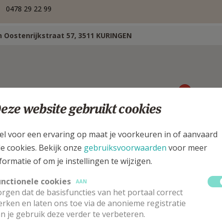
0478 29 22 99
an Oostenrijkstraat 57, 3511 KURINGEN
eze website gebruikt cookies
el voor een ervaring op maat je voorkeuren in of aanvaard
le cookies. Bekijk onze
gebruiksvoorwaarden
voor meer
formatie of om je instellingen te wijzigen.
unctionele cookies
AAN
rgen dat de basisfuncties van het portaal correct
arochieassistente
rken en laten ons toe via de anonieme registratie
n je gebruik deze verder te verbeteren.