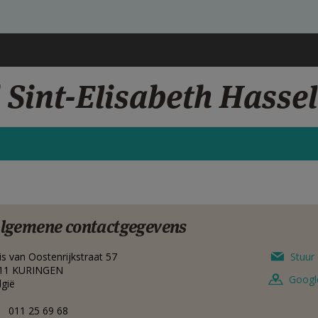
 Sint-Elisabeth Hassel
lgemene contactgegevens
ris van Oostenrijkstraat 57
Stuur 
11
KURINGEN
Googl
lgië
011 25 69 68