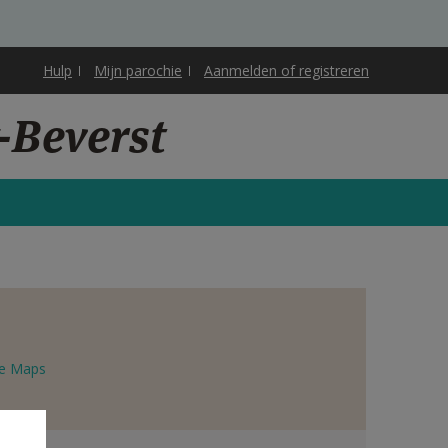
Hulp
Mijn parochie
Aanmelden of registreren
-Beverst
e Maps