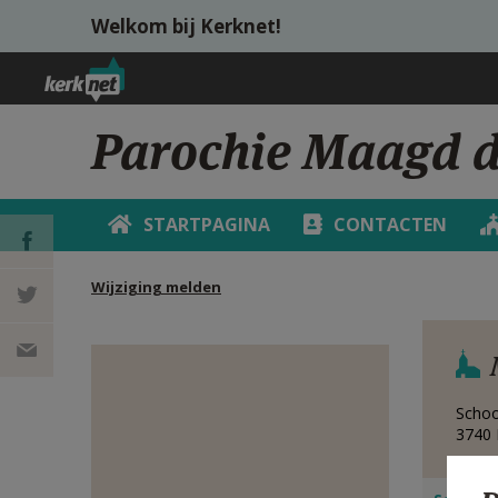
Overslaan en naar de inhoud gaan
Welkom bij Kerknet!
Parochie Maagd d
STARTPAGINA
CONTACTEN
Wijziging melden
DEEL OP
FACEBOOK
DEEL OP
TWITTER
DEEL
Schoo
3740
VIA