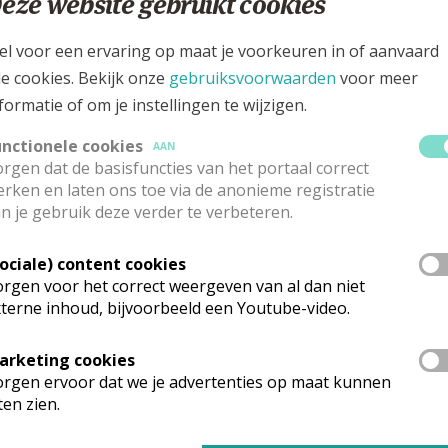
eze website gebruikt cookies
traat 21 A, 3740 BILZEN-HOESELT
el voor een ervaring op maat je voorkeuren in of aanvaard
le cookies. Bekijk onze
gebruiksvoorwaarden
voor meer
formatie of om je instellingen te wijzigen.
unctionele cookies
AAN
rgen dat de basisfuncties van het portaal correct
rken en laten ons toe via de anonieme registratie
n je gebruik deze verder te verbeteren.
Sociale) content cookies
rgen voor het correct weergeven van al dan niet
terne inhoud, bijvoorbeeld een Youtube-video.
rk vinden geen weekendvieringen plaats. Via de onderstaande lijst ka
arketing cookies
rgen ervoor dat we je advertenties op maat kunnen
ten zien.
mgeving