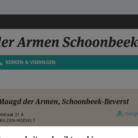
er Armen Schoonbeek
KERKEN & VIERINGEN
Maagd der Armen, Schoonbeek-Beverst
Googl
lstraat 21 A
BILZEN-HOESELT