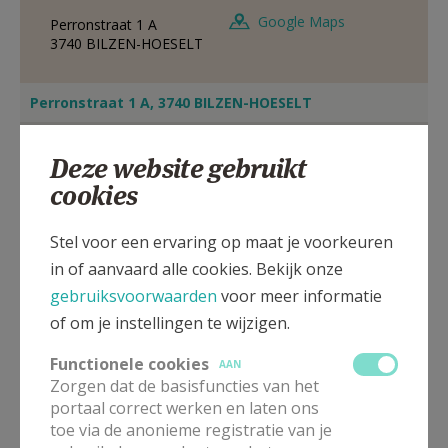
Google Maps
Perronstraat 1 A
3740
BILZEN-HOESELT
Perronstraat 1 A, 3740 BILZEN-HOESELT
Deze website gebruikt
cookies
Stel voor een ervaring op maat je voorkeuren
in of aanvaard alle cookies. Bekijk onze
gebruiksvoorwaarden
voor meer informatie
of om je instellingen te wijzigen.
Functionele cookies
AAN
Zorgen dat de basisfuncties van het
portaal correct werken en laten ons
toe via de anonieme registratie van je
ZO
9.30
Eucharistie