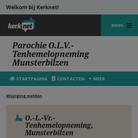
Overslaan en naar de inhoud gaan
Welkom bij Kerknet!
MENU
STARTPAGINA
Parochie O.L.V.-
Tenhemelopneming
KERK
Munsterbilzen
VIERINGEN
STARTPAGINA
CONTACTEN
MEER
SHOP
ZOEKEN
Wijziging melden
HULP
O.-L.-Vr.-
MIJN PAROCHIE
Tenhemelopneming,
Munsterbilzen
AANMELDEN OF REGISTREREN