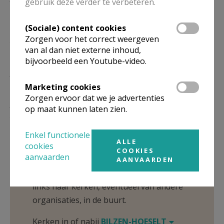
gebruik deze verder te verbeteren.
01/11
(Sociale) content cookies
VR
9.30
Eucharistie
Zorgen voor het correct weergeven
25/12
Kerstmis
van al dan niet externe inhoud,
bijvoorbeeld een Youtube-video.
MA
9.30
Eucharistie
01/11
Marketing cookies
Zorgen ervoor dat we je advertenties
ZA
9.30
Eucharistie
op maat kunnen laten zien.
25/12
Kerstmis
Enkel functionele
ALLE
cookies
Omgeving
COOKIES
aanvaarden
AANVAARDEN
Niet gevonden wat je zocht? Hier vind je
links naar kerken, eventueel van andere
organisaties, in de buurt.
Kerken in of nabij
BILZEN-HOESELT