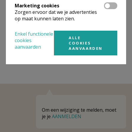
Marketing cookies
Niet gevonden wat je zocht? Hier vind je
Zorgen ervoor dat we je advertenties
op maat kunnen laten zien.
links naar kerken, eventueel van andere
organisaties, in de buurt.
Enkel functionele
ALLE
Kerken in of nabij
BILZEN-HOESELT
cookies
COOKIES
aanvaarden
AANVAARDEN
Om een wijziging te melden, moet
je je
AANMELDEN