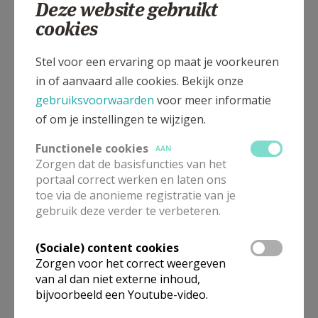
Deze website gebruikt
Markt 1 A, 3740 BILZEN-HOESELT
cookies
Stel voor een ervaring op maat je voorkeuren
in of aanvaard alle cookies. Bekijk onze
gebruiksvoorwaarden
voor meer informatie
of om je instellingen te wijzigen.
Functionele cookies
AAN
Zorgen dat de basisfuncties van het
portaal correct werken en laten ons
toe via de anonieme registratie van je
gebruik deze verder te verbeteren.
Voor deze kerk zijn er momenteel geen vieringen beschikbaar.
(Sociale) content cookies
Wens je meer informatie, neem dan contact op met deze
Zorgen voor het correct weergeven
organisatie via hun contacten.
van al dan niet externe inhoud,
bijvoorbeeld een Youtube-video.
Omgeving