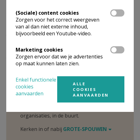
VR
11.00
Eucharistie
(Sociale) content cookies
25/12
Kerstmis
Zorgen voor het correct weergeven
van al dan niet externe inhoud,
MA
11.00
Eucharistie
bijvoorbeeld een Youtube-video.
Weekendviering voor de federatie
01/11
Marketing cookies
ZA
11.00
Eucharistie
Zorgen ervoor dat we je advertenties
25/12
op maat kunnen laten zien.
Kerstmis
Enkel functionele
Omgeving
ALLE
cookies
COOKIES
aanvaarden
AANVAARDEN
Niet gevonden wat je zocht? Hier vind je
links naar kerken, eventueel van andere
organisaties, in de buurt.
Kerken in of nabij
GROTE-SPOUWEN