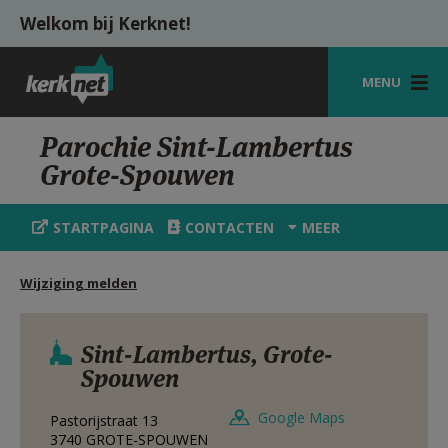
Overslaan en naar de inhoud gaan
Welkom bij Kerknet!
MENU
STARTPAGINA
Parochie Sint-Lambertus
Grote-Spouwen
KERK
VIERINGEN
STARTPAGINA
CONTACTEN
MEER
SHOP
Wijziging melden
ZOEKEN
HULP
Sint-Lambertus, Grote-
Spouwen
MIJN PAROCHIE
Google Maps
Pastorijstraat 13
AANMELDEN OF REGISTREREN
3740
GROTE-SPOUWEN