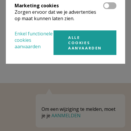
Marketing cookies
Niet gevonden wat je zocht? Hier vind je
Zorgen ervoor dat we je advertenties
op maat kunnen laten zien.
links naar kerken, eventueel van andere
organisaties, in de buurt.
Enkel functionele
ALLE
Kerken in of nabij
RIEMST
cookies
COOKIES
aanvaarden
AANVAARDEN
Om een wijziging te melden, moet
je je
AANMELDEN