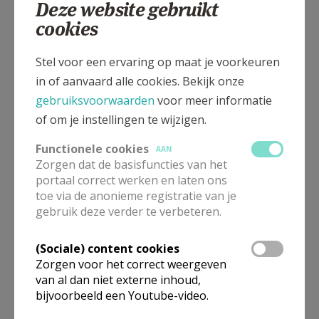
Deze website gebruikt
Putstraat +1, 3770 RIEMST
cookies
Stel voor een ervaring op maat je voorkeuren
in of aanvaard alle cookies. Bekijk onze
gebruiksvoorwaarden
voor meer informatie
of om je instellingen te wijzigen.
Functionele cookies
AAN
Zorgen dat de basisfuncties van het
portaal correct werken en laten ons
toe via de anonieme registratie van je
gebruik deze verder te verbeteren.
In deze kerk vinden geen weekendvieringen plaats. Via de
(Sociale) content cookies
onderstaande lijst kan je het aanbod van kerken in de buurt
Zorgen voor het correct weergeven
raadplegen.
van al dan niet externe inhoud,
bijvoorbeeld een Youtube-video.
Omgeving