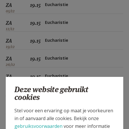
ZA
19.15
Eucharistie
05/12
ZA
19.15
Eucharistie
12/12
ZA
19.15
Eucharistie
19/12
ZA
19.15
Eucharistie
26/12
ZA
19.15
Eucharistie
02/01
Deze website gebruikt
ZA
19.15
Eucharistie
cookies
09/01
Stel voor een ervaring op maat je voorkeuren
ZA
19.15
Eucharistie
in of aanvaard alle cookies. Bekijk onze
16/01
gebruiksvoorwaarden
voor meer informatie