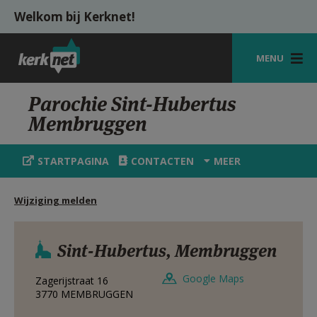
Overslaan en naar de inhoud gaan
Welkom bij Kerknet!
MENU
STARTPAGINA
Parochie Sint-Hubertus
Membruggen
KERK
VIERINGEN
STARTPAGINA
CONTACTEN
MEER
SHOP
Wijziging melden
ZOEKEN
HULP
Sint-Hubertus, Membruggen
MIJN PAROCHIE
Google Maps
Zagerijstraat 16
3770
MEMBRUGGEN
AANMELDEN OF REGISTREREN