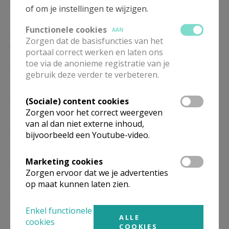
ZA
19.15
Eucharistie
of om je instellingen te wijzigen.
23/01
Functionele cookies
AAN
ZA
19.15
Eucharistie
Zorgen dat de basisfuncties van het
30/01
portaal correct werken en laten ons
toe via de anonieme registratie van je
ZA
19.15
Eucharistie
gebruik deze verder te verbeteren.
06/02
ZA
19.15
Eucharistie
(Sociale) content cookies
13/02
Zorgen voor het correct weergeven
van al dan niet externe inhoud,
ZA
19.15
Eucharistie
bijvoorbeeld een Youtube-video.
20/02
ZA
19.15
Eucharistie
Marketing cookies
27/02
Zorgen ervoor dat we je advertenties
op maat kunnen laten zien.
ZA
19.15
Eucharistie
06/03
Enkel functionele
ALLE
cookies
ZA
19.15
Eucharistie
COOKIES