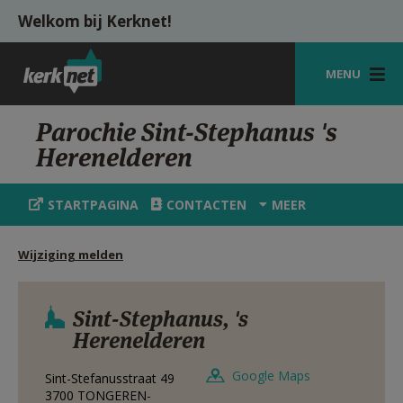
Overslaan en naar de inhoud gaan
Welkom bij Kerknet!
MENU
STARTPAGINA
Parochie Sint-Stephanus 's
Herenelderen
KERK
VIERINGEN
STARTPAGINA
CONTACTEN
MEER
SHOP
Wijziging melden
ZOEKEN
HULP
Sint-Stephanus, 's
Herenelderen
MIJN PAROCHIE
Google Maps
Sint-Stefanusstraat 49
AANMELDEN OF REGISTREREN
3700
TONGEREN-