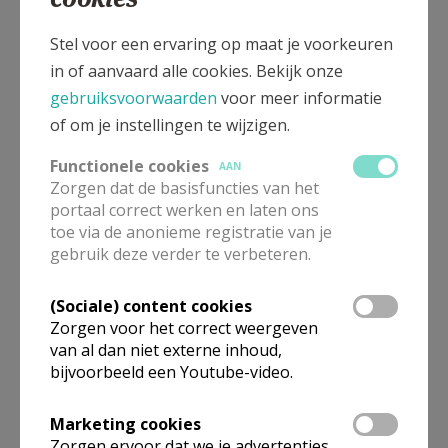
WO
18.00
Eucharistie
Stel voor een ervaring op maat je voorkeuren
07/10
in of aanvaard alle cookies. Bekijk onze
WO
18.00
Eucharistie
gebruiksvoorwaarden
voor meer informatie
04/11
of om je instellingen te wijzigen.
WO
18.00
Eucharistie
Functionele cookies
AAN
02/12
Zorgen dat de basisfuncties van het
portaal correct werken en laten ons
WO
18.00
Eucharistie
toe via de anonieme registratie van je
06/01
gebruik deze verder te verbeteren.
WO
18.00
Eucharistie
03/02
(Sociale) content cookies
Zorgen voor het correct weergeven
WO
18.00
Eucharistie
van al dan niet externe inhoud,
03/03
bijvoorbeeld een Youtube-video.
WO
18.00
Eucharistie
07/04
Marketing cookies
Zorgen ervoor dat we je advertenties