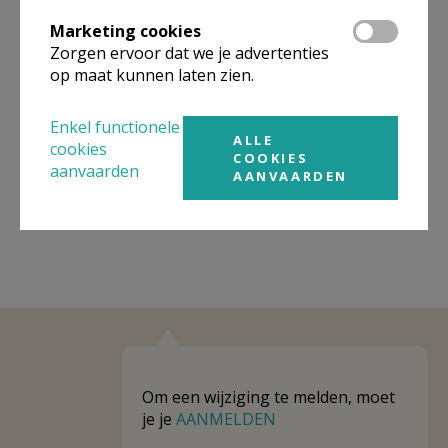
Omgeving
Marketing cookies
Zorgen ervoor dat we je advertenties
Niet gevonden wat je zocht? Hier vind je
op maat kunnen laten zien.
links naar kerken, eventueel van andere
organisaties, in de buurt.
Enkel functionele
ALLE
cookies
Kerken in of nabij
BILZEN-HOESELT
COOKIES
aanvaarden
AANVAARDEN
Om een wijziging te melden, moet
je je
AANMELDEN