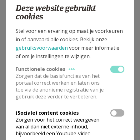
Deze website gebruikt
cookies
Sint-Hubertusstraat 2, 3730 BILZEN-HOESELT
Stel voor een ervaring op maat je voorkeuren
in of aanvaard alle cookies. Bekijk onze
gebruiksvoorwaarden
voor meer informatie
of om je instellingen te wijzigen.
Functionele cookies
AAN
Zorgen dat de basisfuncties van het
portaal correct werken en laten ons
toe via de anonieme registratie van je
gebruik deze verder te verbeteren.
(Sociale) content cookies
In deze kerk vinden geen weekendvieringen plaats. Via de
Zorgen voor het correct weergeven
onderstaande lijst kan je het aanbod van kerken in de buurt
van al dan niet externe inhoud,
raadplegen.
bijvoorbeeld een Youtube-video.