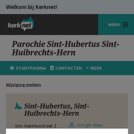
Overslaan en naar de inhoud gaan
Welkom bij Kerknet!
MENU
STARTPAGINA
Parochie Sint-Hubertus Sint-
Huibrechts-Hern
KERK
VIERINGEN
STARTPAGINA
CONTACTEN
MEER
SHOP
Wijziging melden
ZOEKEN
HULP
Sint-Hubertus, Sint-
Huibrechts-Hern
MIJN PAROCHIE
Google Maps
Sint-Hubertusstraat 2
AANMELDEN OF REGISTREREN
3730
BILZEN-HOESELT