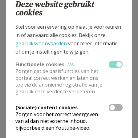
Deze website gebruikt
Kerkplein 1, 3720 HASSELT
cookies
Stel voor een ervaring op maat je voorkeuren
in of aanvaard alle cookies. Bekijk onze
gebruiksvoorwaarden
voor meer informatie
of om je instellingen te wijzigen.
Functionele cookies
AAN
Zorgen dat de basisfuncties van het
portaal correct werken en laten ons
toe via de anonieme registratie van je
gebruik deze verder te verbeteren.
In deze kerk vinden geen weekendvieringen plaats. Via de
(Sociale) content cookies
onderstaande lijst kan je het aanbod van kerken in de buurt
Zorgen voor het correct weergeven
raadplegen.
van al dan niet externe inhoud,
bijvoorbeeld een Youtube-video.
Omgeving