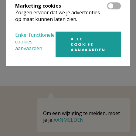
Marketing cookies
Niet gevonden wat je zocht? Hier vind je
Zorgen ervoor dat we je advertenties
op maat kunnen laten zien.
links naar kerken, eventueel van andere
organisaties, in de buurt.
Enkel functionele
ALLE
Kerken in of nabij
HASSELT
cookies
COOKIES
aanvaarden
AANVAARDEN
Om een wijziging te melden, moet
je je
AANMELDEN