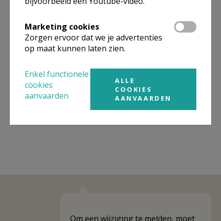
bijvoorbeeld een Youtube-video.
Omgeving
Marketing cookies
Zorgen ervoor dat we je advertenties
Niet gevonden wat je zocht? Hier vind je
op maat kunnen laten zien.
links naar kerken, eventueel van andere
organisaties, in de buurt.
Enkel functionele
ALLE
cookies
Kerken in of nabij
TONGEREN-
COOKIES
aanvaarden
AANVAARDEN
BORGLOON
Om een wijziging te melden, moet