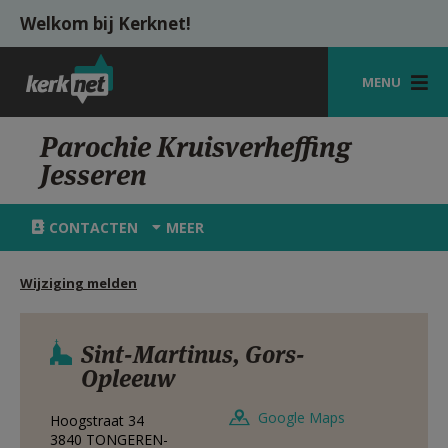
Overslaan en naar de inhoud gaan
Welkom bij Kerknet!
MENU
STARTPAGINA
Parochie Kruisverheffing
Jesseren
KERK
VIERINGEN
CONTACTEN
MEER
SHOP
Wijziging melden
ZOEKEN
HULP
Sint-Martinus, Gors-
Opleeuw
MIJN PAROCHIE
Google Maps
Hoogstraat 34
AANMELDEN OF REGISTREREN
3840
TONGEREN-