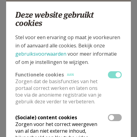
BORGLOON
Deze website gebruikt
cookies
Hoogstraat 34, 3840 TONGEREN-BORGLOON
Stel voor een ervaring op maat je voorkeuren
in of aanvaard alle cookies. Bekijk onze
gebruiksvoorwaarden
voor meer informatie
of om je instellingen te wijzigen.
Functionele cookies
AAN
Zorgen dat de basisfuncties van het
portaal correct werken en laten ons
toe via de anonieme registratie van je
gebruik deze verder te verbeteren.
(Sociale) content cookies
In deze kerk vinden geen weekendvieringen plaats. Via de
Zorgen voor het correct weergeven
onderstaande lijst kan je het aanbod van kerken in de buurt
van al dan niet externe inhoud,
raadplegen.