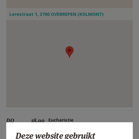
Lerestraat 1, 3700 OVERREPEN (KOLMONT)
DO
18.00
Eucharistie
06/08
Deze website gebruikt