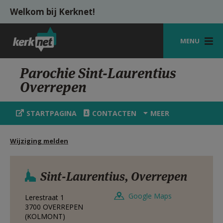
Overslaan en naar de inhoud gaan
Welkom bij Kerknet!
MENU
STARTPAGINA
Parochie Sint-Laurentius
Overrepen
KERK
VIERINGEN
STARTPAGINA
CONTACTEN
MEER
SHOP
Wijziging melden
ZOEKEN
HULP
Sint-Laurentius, Overrepen
MIJN PAROCHIE
Google Maps
Lerestraat 1
3700
OVERREPEN
AANMELDEN OF REGISTREREN
(KOLMONT)