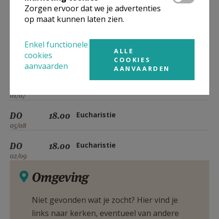
01/04
Zorgen ervoor dat we je advertenties
op maat kunnen laten zien.
DO
18.00
Eucharistie
06/05
Enkel functionele
ALLE
DO
18.00
Eucharistie
cookies
COOKIES
aanvaarden
03/06
AANVAARDEN
DO
18.00
Eucharistie
01/07
DO
18.00
Eucharistie
05/08
DO
18.00
Eucharistie
02/09
Omgeving
Niet gevonden wat je zocht? Hier vind je
links naar kerken, eventueel van andere