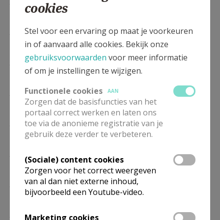
DO
18.00
Eucharistie
cookies
03/09
Stel voor een ervaring op maat je voorkeuren
DO
18.00
Eucharistie
01/10
in of aanvaard alle cookies. Bekijk onze
gebruiksvoorwaarden
voor meer informatie
DO
18.00
Eucharistie
of om je instellingen te wijzigen.
05/11
Functionele cookies
DO
18.00
Eucharistie
AAN
Zorgen dat de basisfuncties van het
03/12
portaal correct werken en laten ons
DO
18.00
Eucharistie
toe via de anonieme registratie van je
gebruik deze verder te verbeteren.
07/01
DO
18.00
Eucharistie
(Sociale) content cookies
04/02
Zorgen voor het correct weergeven
van al dan niet externe inhoud,
DO
18.00
Eucharistie
bijvoorbeeld een Youtube-video.
04/03
DO
18.00
Eucharistie
Marketing cookies