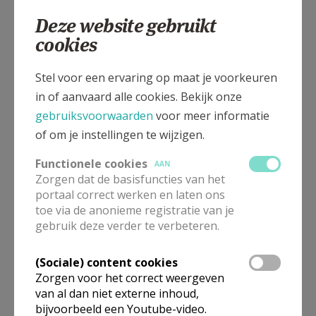
Deze website gebruikt
Singelstraat z/n, 3840 TONGEREN-BORGLOON
cookies
Stel voor een ervaring op maat je voorkeuren
in of aanvaard alle cookies. Bekijk onze
gebruiksvoorwaarden
voor meer informatie
of om je instellingen te wijzigen.
Functionele cookies
AAN
Zorgen dat de basisfuncties van het
portaal correct werken en laten ons
toe via de anonieme registratie van je
gebruik deze verder te verbeteren.
In deze kerk vinden geen weekendvieringen plaats. Via de
(Sociale) content cookies
onderstaande lijst kan je het aanbod van kerken in de buurt
Zorgen voor het correct weergeven
raadplegen.
van al dan niet externe inhoud,
bijvoorbeeld een Youtube-video.