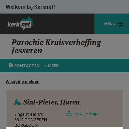
Overslaan en naar de inhoud gaan
Welkom bij Kerknet!
MENU
STARTPAGINA
Parochie Kruisverheffing
Jesseren
KERK
VIERINGEN
CONTACTEN
MEER
SHOP
Wijziging melden
ZOEKEN
HULP
Sint-Pieter, Haren
MIJN PAROCHIE
Google Maps
Singelstraat z/n
3840
TONGEREN-
AANMELDEN OF REGISTREREN
BORGLOON