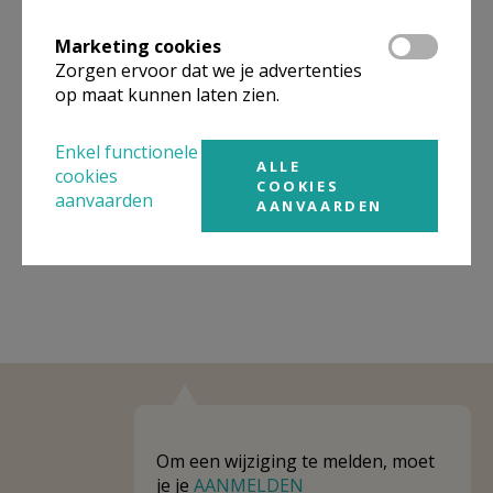
Omgeving
Marketing cookies
Niet gevonden wat je zocht? Hier vind je
Zorgen ervoor dat we je advertenties
links naar kerken, eventueel van andere
op maat kunnen laten zien.
organisaties, in de buurt.
Enkel functionele
Kerken in of nabij
TONGEREN-
ALLE
cookies
COOKIES
BORGLOON
aanvaarden
AANVAARDEN
Om een wijziging te melden, moet
je je
AANMELDEN