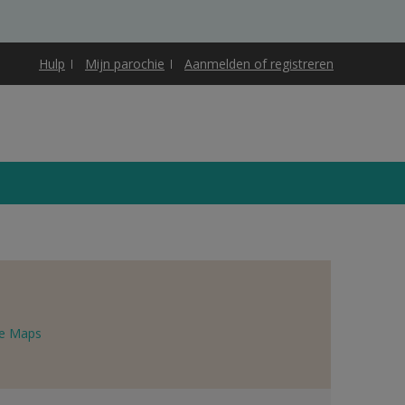
Hulp
Mijn parochie
Aanmelden of registreren
e Maps