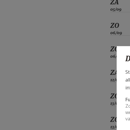
ZA
05/09
ZO
06/09
ZO
06/09
D
ZA
St
al
12/09
in
ZO
F
13/09
Zo
we
ZO
va
13/09