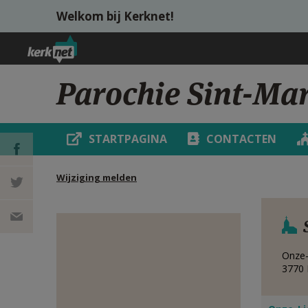
Overslaan en naar de inhoud gaan
Welkom bij Kerknet!
Parochie Sint-Ma
STARTPAGINA
CONTACTEN
Wijziging melden
DEEL OP
FACEBOOK
DEEL OP
TWITTER
DEEL
Onze-
3770
VIA