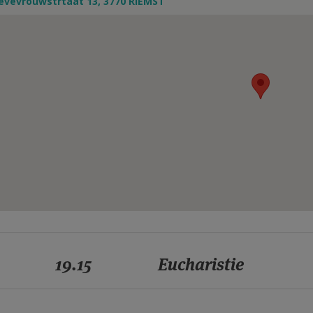
evevrouwstrtaat 13, 3770 RIEMST
19.15
Eucharistie