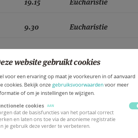
19.15
Eucharistie
9.30
Eucharistie
10.30
Eucharistie
eze website gebruikt cookies
19.15
Eucharistie
el voor een ervaring op maat je voorkeuren in of aanvaard
le cookies. Bekijk onze
gebruiksvoorwaarden
voor meer
formatie of om je instellingen te wijzigen.
9.30
Eucharistie
unctionele cookies
AAN
rgen dat de basisfuncties van het portaal correct
rken en laten ons toe via de anonieme registratie
10.30
Eucharistie
n je gebruik deze verder te verbeteren.