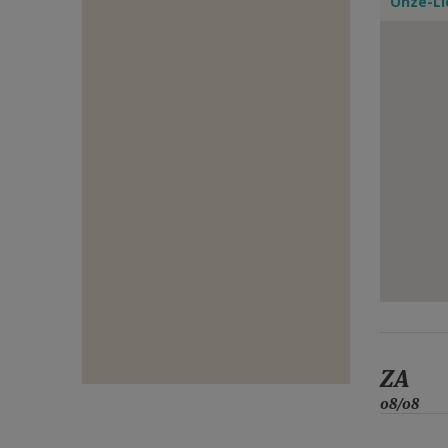
Onze-Li
E-
MAIL
ZA
08/08