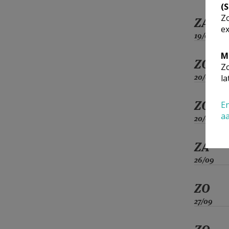
(
Zo
ZA
ex
19/09
M
ZO
Zo
20/09
la
ZO
En
a
20/09
ZA
26/09
ZO
27/09