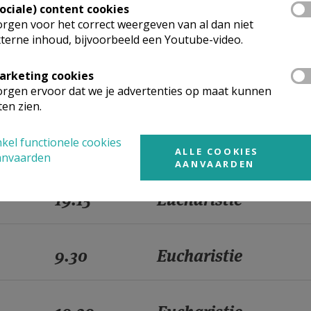
Sociale) content cookies
rgen voor het correct weergeven van al dan niet
19.15
Eucharistie
terne inhoud, bijvoorbeeld een Youtube-video.
arketing cookies
9.30
Eucharistie
rgen ervoor dat we je advertenties op maat kunnen
ten zien.
10.30
Eucharistie
kel functionele cookies
ALLE COOKIES
anvaarden
AANVAARDEN
19.15
Eucharistie
9.30
Eucharistie