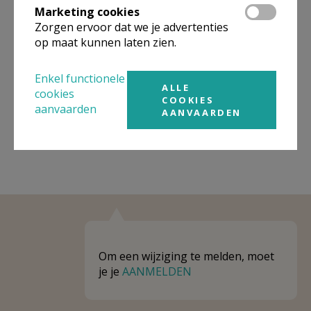
Marketing cookies
Niet gevonden wat je zocht? Hier vind je
Zorgen ervoor dat we je advertenties
links naar kerken, eventueel van andere
op maat kunnen laten zien.
organisaties, in de buurt.
Enkel functionele
ALLE
Kerken in of nabij
Boom
cookies
COOKIES
aanvaarden
AANVAARDEN
Om een wijziging te melden, moet
je je
AANMELDEN