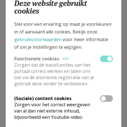
Deze website gebruikt
Grote Markt 1, 2850 Boom
cookies
Stel voor een ervaring op maat je voorkeuren
in of aanvaard alle cookies. Bekijk onze
gebruiksvoorwaarden
voor meer informatie
of om je instellingen te wijzigen.
Functionele cookies
AAN
Zorgen dat de basisfuncties van het
portaal correct werken en laten ons
toe via de anonieme registratie van je
gebruik deze verder te verbeteren.
Voor deze kerk zijn er momenteel geen vieringen beschikbaar.
(Sociale) content cookies
Wens je meer informatie, neem dan contact op met deze
Zorgen voor het correct weergeven
organisatie via hun contacten.
van al dan niet externe inhoud,
bijvoorbeeld een Youtube-video.
Omgeving