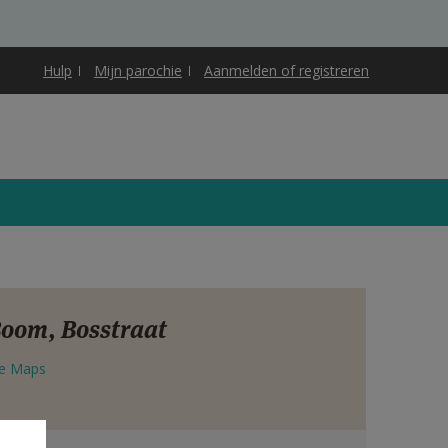
Hulp
Mijn parochie
Aanmelden of registreren
Boom, Bosstraat
e Maps