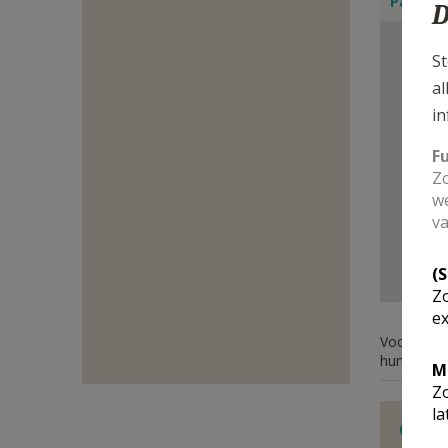
Pastori
D
E-
St
MAIL
al
in
F
Zo
we
va
(
Zo
ex
Voor deze 
hun conta
M
Zo
la
O