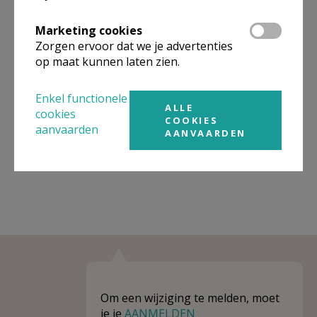
Omgeving
Marketing cookies
Zorgen ervoor dat we je advertenties
Niet gevonden wat je zocht? Hier vind je
op maat kunnen laten zien.
links naar kerken, eventueel van andere
Enkel functionele
organisaties, in de buurt.
ALLE
cookies
COOKIES
Kerken in of nabij
Aartselaar
aanvaarden
AANVAARDEN
Om een wijziging te melden, moet
je je
AANMELDEN