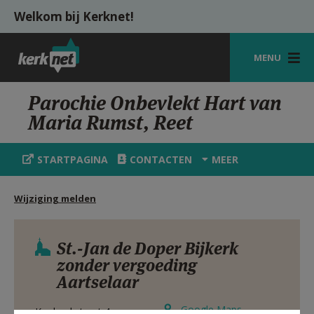
Overslaan en naar de inhoud gaan
Welkom bij Kerknet!
MENU
STARTPAGINA
Parochie Onbevlekt Hart van
Maria Rumst, Reet
KERK
VIERINGEN
STARTPAGINA
CONTACTEN
MEER
SHOP
Wijziging melden
ZOEKEN
HULP
St.-Jan de Doper Bijkerk
zonder vergoeding
MIJN PAROCHIE
Aartselaar
AANMELDEN OF REGISTREREN
Google Maps
Koekoekstraat 4