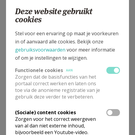
2630
Aartselaar
Deze website gebruikt
cookies
Koekoekstraat 4, 2630 Aartselaar
Stel voor een ervaring op maat je voorkeuren
in of aanvaard alle cookies. Bekijk onze
gebruiksvoorwaarden
voor meer informatie
of om je instellingen te wijzigen.
Functionele cookies
AAN
Zorgen dat de basisfuncties van het
portaal correct werken en laten ons
toe via de anonieme registratie van je
gebruik deze verder te verbeteren.
(Sociale) content cookies
Zorgen voor het correct weergeven
Voor deze kerk zijn er momenteel geen vieringen beschikbaar.
Wens je meer informatie, neem dan contact op met deze
van al dan niet externe inhoud,
organisatie via hun contacten.
bijvoorbeeld een Youtube-video.