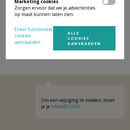
Marketing cookies
Niet gevonden wat je zocht? Hier vind je
Zorgen ervoor dat we je advertenties
links naar kerken, eventueel van andere
op maat kunnen laten zien.
organisaties, in de buurt.
Enkel functionele
Kerken in of nabij
HOUTEM
ALLE
cookies
COOKIES
aanvaarden
AANVAARDEN
Om een wijziging te melden, moet
je je
AANMELDEN