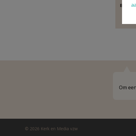
a
Behoor
E
Om een 
© 2026 Kerk en Media vzw