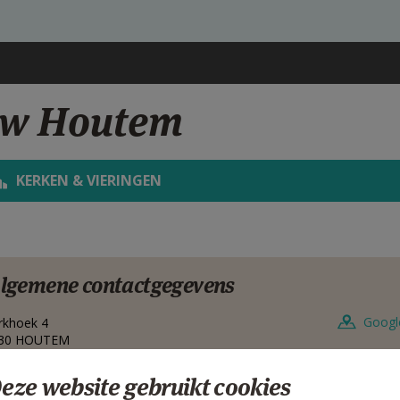
uw Houtem
KERKEN & VIERINGEN
lgemene contactgegevens
Googl
rkhoek 4
30
HOUTEM
lgië
eze website gebruikt cookies