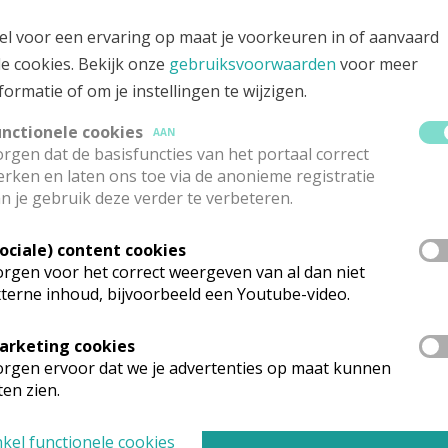
k 4, 8630 HOUTEM
el voor een ervaring op maat je voorkeuren in of aanvaard
le cookies. Bekijk onze
gebruiksvoorwaarden
voor meer
formatie of om je instellingen te wijzigen.
unctionele cookies
AAN
rgen dat de basisfuncties van het portaal correct
rken en laten ons toe via de anonieme registratie
n je gebruik deze verder te verbeteren.
Sociale) content cookies
rgen voor het correct weergeven van al dan niet
terne inhoud, bijvoorbeeld een Youtube-video.
arketing cookies
rganisatiestructuur
rgen ervoor dat we je advertenties op maat kunnen
ten zien.
onden wat je zocht? Hier vind je links naar de gegevens van andere o
kel functionele cookies