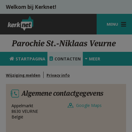
Overslaan en naar de inhoud gaan
Welkom bij Kerknet!
MENU
STARTPAGINA
Parochie St.-Niklaas Veurne
KERK
STARTPAGINA
CONTACTEN
MEER
VIERINGEN
Wijziging melden
Privacy info
SHOP
ZOEKEN
Algemene contactgegevens
HULP
Google Maps
Appelmarkt
8630
VEURNE
MIJN PAROCHIE
België
AANMELDEN OF REGISTREREN