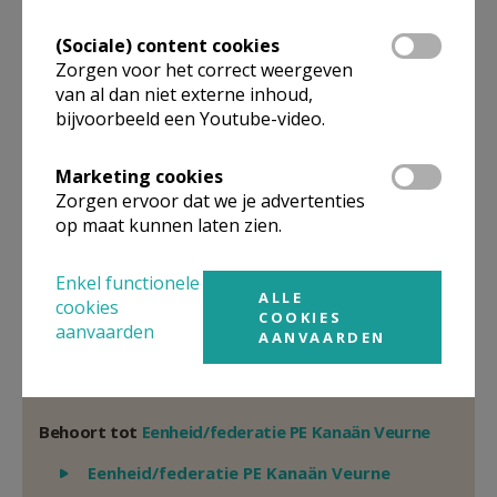
E.H.
Johannes
Mwamba
(Sociale) content cookies
Oude Duinkerkstraat 1 A 202
Zorgen voor het correct weergeven
8630
VEURNE
van al dan niet externe inhoud,
0466/20 51 55
bijvoorbeeld een Youtube-video.
Stuur een mailtje
Marketing cookies
Google Maps
Zorgen ervoor dat we je advertenties
op maat kunnen laten zien.
Enkel functionele
Organisatiestructuur
ALLE
cookies
COOKIES
aanvaarden
AANVAARDEN
Niet gevonden wat je zocht? Hier vind je links naar de
gegevens van andere organisaties op het boven-,
onderliggende of gelijke niveau.
Behoort tot
Eenheid/federatie PE Kanaän Veurne
Weergeven
Eenheid/federatie PE Kanaän Veurne