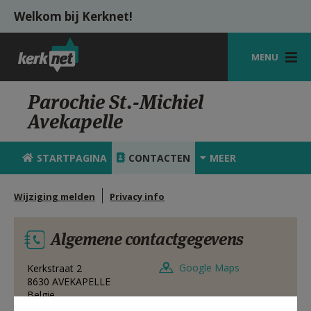
Overslaan en naar de inhoud gaan
Welkom bij Kerknet!
MENU
STARTPAGINA
Parochie St.-Michiel
Avekapelle
KERK
VIERINGEN
STARTPAGINA
CONTACTEN
MEER
SHOP
Wijziging melden
Privacy info
ZOEKEN
Algemene contactgegevens
HULP
MIJN PAROCHIE
Google Maps
Kerkstraat 2
8630
AVEKAPELLE
België
AANMELDEN OF REGISTREREN