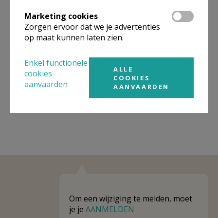
Organisatiestructuur
Marketing cookies
Zorgen ervoor dat we je advertenties
Niet gevonden wat je zocht? Hier vind je links naar de
gegevens van andere organisaties op het boven-,
op maat kunnen laten zien.
onderliggende of gelijke niveau.
Enkel functionele
Behoort tot
Eenheid/federatie PE Kanaän Veurne
ALLE
cookies
COOKIES
aanvaarden
Weergeven
Eenheid/federatie PE Kanaän Veurne
AANVAARDEN
Om een wijziging te melden, moet
je je
AANMELDEN