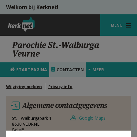
Overslaan en naar de inhoud gaan
Welkom bij Kerknet!
MENU
STARTPAGINA
Parochie St.-Walburga
Veurne
KERK
VIERINGEN
STARTPAGINA
CONTACTEN
MEER
SHOP
Wijziging melden
Privacy info
ZOEKEN
Algemene contactgegevens
HULP
MIJN PAROCHIE
Google Maps
St. - Walburgapark 1
8630
VEURNE
België
AANMELDEN OF REGISTREREN