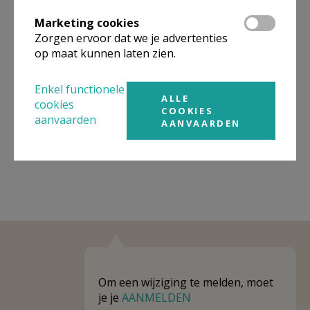
Organisatiestructuur
Marketing cookies
Zorgen ervoor dat we je advertenties
Niet gevonden wat je zocht? Hier vind je links naar de
gegevens van andere organisaties op het boven-,
op maat kunnen laten zien.
onderliggende of gelijke niveau.
Enkel functionele
Behoort tot
Eenheid/federatie PE Kanaän Veurne
ALLE
cookies
COOKIES
aanvaarden
Weergeven
Eenheid/federatie PE Kanaän Veurne
AANVAARDEN
Om een wijziging te melden, moet
je je
AANMELDEN