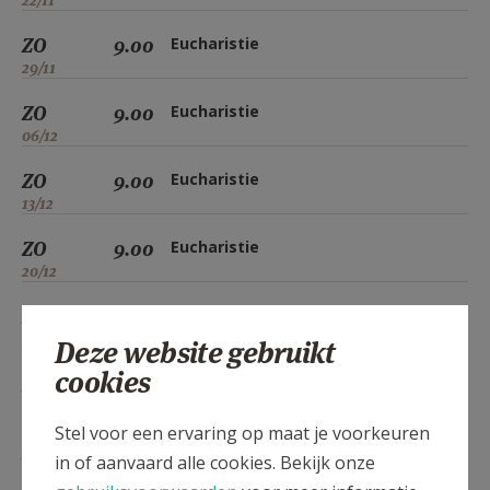
22/11
ZO
9.00
Eucharistie
29/11
ZO
9.00
Eucharistie
06/12
ZO
9.00
Eucharistie
13/12
ZO
9.00
Eucharistie
20/12
ZO
9.00
Eucharistie
27/12
Deze website gebruikt
cookies
ZO
9.00
Eucharistie
03/01
Stel voor een ervaring op maat je voorkeuren
ZO
9.00
Eucharistie
in of aanvaard alle cookies. Bekijk onze
10/01