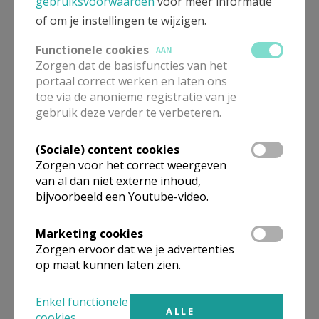
gebruiksvoorwaarden
voor meer informatie
ZO
9.00
Eucharistie
of om je instellingen te wijzigen.
17/01
Functionele cookies
AAN
ZO
9.00
Eucharistie
Zorgen dat de basisfuncties van het
24/01
portaal correct werken en laten ons
toe via de anonieme registratie van je
ZO
9.00
Eucharistie
gebruik deze verder te verbeteren.
31/01
(Sociale) content cookies
ZO
9.00
Eucharistie
Zorgen voor het correct weergeven
07/02
van al dan niet externe inhoud,
ZO
9.00
Eucharistie
bijvoorbeeld een Youtube-video.
14/02
Marketing cookies
ZO
9.00
Eucharistie
Zorgen ervoor dat we je advertenties
21/02
op maat kunnen laten zien.
ZO
9.00
Eucharistie
28/02
Enkel functionele
ALLE
cookies