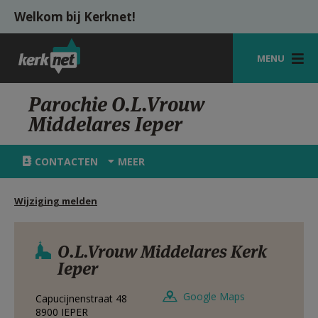
Overslaan en naar de inhoud gaan
Welkom bij Kerknet!
MENU
STARTPAGINA
Parochie O.L.Vrouw
Middelares Ieper
KERK
VIERINGEN
CONTACTEN
MEER
SHOP
Wijziging melden
ZOEKEN
HULP
O.L.Vrouw Middelares Kerk
Ieper
MIJN PAROCHIE
Google Maps
Capucijnenstraat 48
AANMELDEN OF REGISTREREN
8900
IEPER