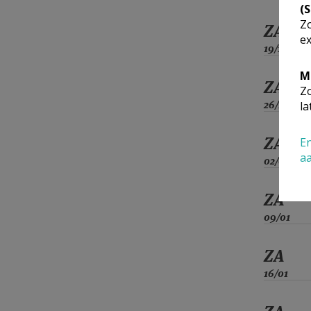
(
Zo
ZA
ex
19/12
M
ZA
Zo
26/12
la
ZA
En
a
02/01
ZA
09/01
ZA
16/01