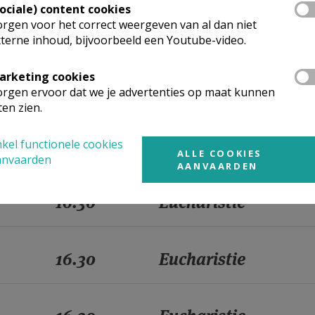
Sociale) content cookies
rgen voor het correct weergeven van al dan niet
16.30
Eucharistie
terne inhoud, bijvoorbeeld een Youtube-video.
arketing cookies
16.30
Eucharistie
rgen ervoor dat we je advertenties op maat kunnen
ten zien.
16.30
Eucharistie
kel functionele cookies
ALLE COOKIES
anvaarden
AANVAARDEN
16.30
Eucharistie
16.30
Eucharistie