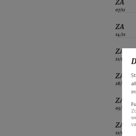
ZA
07/11
ZA
14/11
ZA
21/11
D
ZA
St
al
28/11
in
ZA
F
05/12
Zo
we
ZA
va
12/12