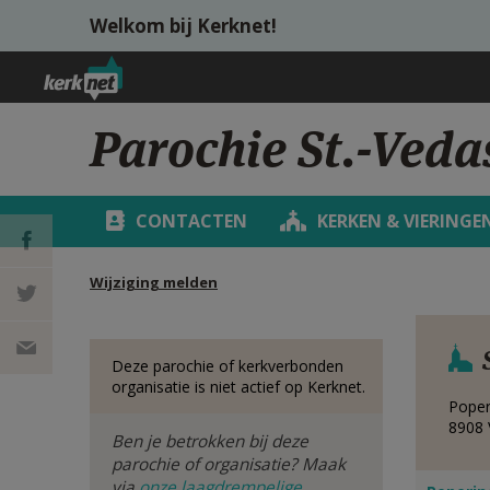
Overslaan en naar de inhoud gaan
Welkom bij Kerknet!
Parochie St.-Veda
CONTACTEN
KERKEN & VIERINGE
Wijziging melden
DEEL OP
FACEBOOK
DEEL OP
Deze parochie of kerkverbonden
organisatie is niet actief op Kerknet.
Pope
TWITTER
DEEL
8908
Ben je betrokken bij deze
VIA
parochie of organisatie? Maak
via
onze laagdrempelige