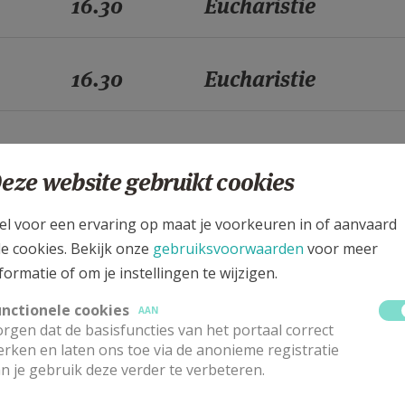
16.30
Eucharistie
16.30
Eucharistie
16.30
Eucharistie
eze website gebruikt cookies
16.30
Eucharistie
el voor een ervaring op maat je voorkeuren in of aanvaard
le cookies. Bekijk onze
gebruiksvoorwaarden
voor meer
formatie of om je instellingen te wijzigen.
16.30
Eucharistie
unctionele cookies
AAN
rgen dat de basisfuncties van het portaal correct
rken en laten ons toe via de anonieme registratie
16.30
Eucharistie
n je gebruik deze verder te verbeteren.