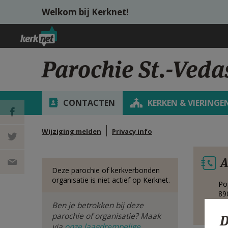
Overslaan en naar de inhoud gaan
Welkom bij Kerknet!
Parochie St.-Veda
CONTACTEN
KERKEN & VIERINGE
Wijziging melden
Privacy info
DEEL OP
A
FACEBOOK
DEEL OP
Deze parochie of kerkverbonden
organisatie is niet actief op Kerknet.
Po
TWITTER
DEEL
89
Be
Ben je betrokken bij deze
VIA
parochie of organisatie? Maak
D
via
onze laagdrempelige