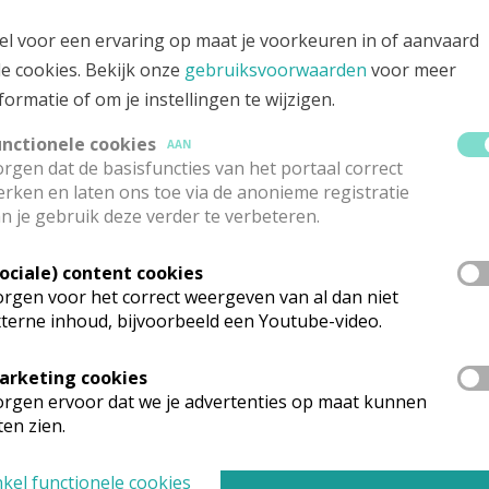
ngseweg, 8908 VLAMERTINGE
el voor een ervaring op maat je voorkeuren in of aanvaard
le cookies. Bekijk onze
gebruiksvoorwaarden
voor meer
formatie of om je instellingen te wijzigen.
unctionele cookies
AAN
rgen dat de basisfuncties van het portaal correct
rken en laten ons toe via de anonieme registratie
n je gebruik deze verder te verbeteren.
Sociale) content cookies
rgen voor het correct weergeven van al dan niet
terne inhoud, bijvoorbeeld een Youtube-video.
arketing cookies
rganisatiestructuur
rgen ervoor dat we je advertenties op maat kunnen
ten zien.
onden wat je zocht? Hier vind je links naar de gegevens van andere o
kel functionele cookies