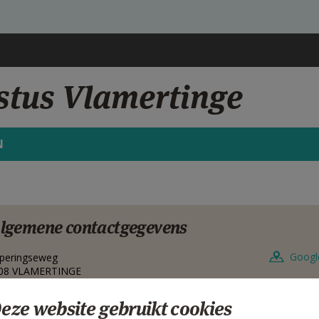
stus Vlamertinge
N
lgemene contactgegevens
Googl
peringseweg
08
VLAMERTINGE
lgië
eze website gebruikt cookies