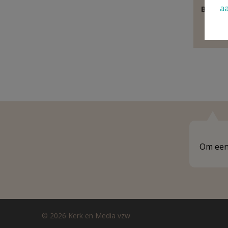
a
Behoor
E
Om een 
© 2026 Kerk en Media vzw