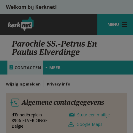
Overslaan en naar de inhoud gaan
Welkom bij Kerknet!
MENU
STARTPAGINA
Parochie SS.-Petrus En
Paulus Elverdinge
KERK
VIERINGEN
CONTACTEN
MEER
SHOP
Wijziging melden
Privacy info
ZOEKEN
Algemene contactgegevens
HULP
MIJN PAROCHIE
d'Ennetièreplein
Stuur een mailtje
8906
ELVERDINGE
Google Maps
België
AANMELDEN OF REGISTREREN