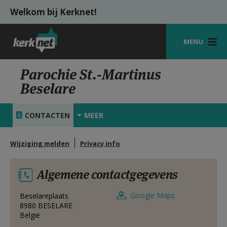
Overslaan en naar de inhoud gaan
Welkom bij Kerknet!
MENU
STARTPAGINA
Parochie St.-Martinus
Beselare
KERK
VIERINGEN
CONTACTEN
MEER
SHOP
Wijziging melden
Privacy info
ZOEKEN
Algemene contactgegevens
HULP
MIJN PAROCHIE
Google Maps
Beselareplaats
8980
BESELARE
België
AANMELDEN OF REGISTREREN