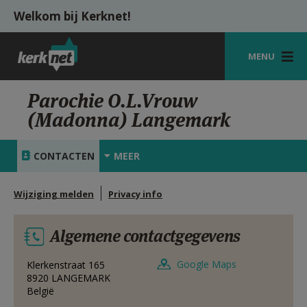
Overslaan en naar de inhoud gaan
Welkom bij Kerknet!
MENU
STARTPAGINA
Parochie O.L.Vrouw
(Madonna) Langemark
KERK
VIERINGEN
CONTACTEN
MEER
SHOP
Wijziging melden
Privacy info
ZOEKEN
Algemene contactgegevens
HULP
MIJN PAROCHIE
Google Maps
Klerkenstraat 165
8920
LANGEMARK
België
AANMELDEN OF REGISTREREN