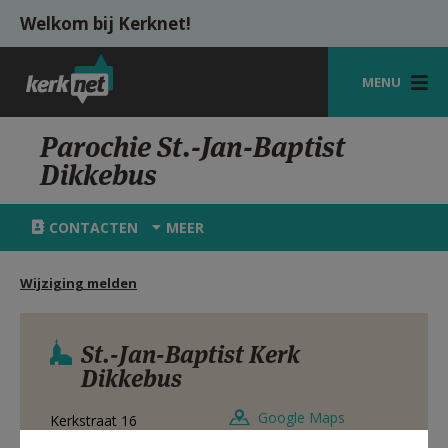
Overslaan en naar de inhoud gaan
Welkom bij Kerknet!
MENU
STARTPAGINA
Parochie St.-Jan-Baptist
Dikkebus
KERK
VIERINGEN
CONTACTEN
MEER
SHOP
Wijziging melden
ZOEKEN
HULP
St.-Jan-Baptist Kerk
Dikkebus
MIJN PAROCHIE
Google Maps
Kerkstraat 16
AANMELDEN OF REGISTREREN
8900
DIKKEBUS