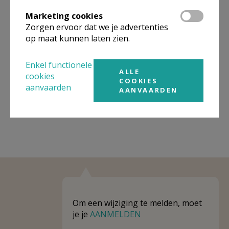
Omgeving
Marketing cookies
Zorgen ervoor dat we je advertenties
Niet gevonden wat je zocht? Hier vind je
op maat kunnen laten zien.
links naar kerken, eventueel van andere
organisaties, in de buurt.
Enkel functionele
ALLE
cookies
Kerken in of nabij
DIKKEBUS
COOKIES
aanvaarden
AANVAARDEN
Om een wijziging te melden, moet
je je
AANMELDEN