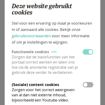
Deze website gebruikt
cookies
Kerkstraat 16, 8900 DIKKEBUS
Stel voor een ervaring op maat je voorkeuren
in of aanvaard alle cookies. Bekijk onze
gebruiksvoorwaarden
voor meer informatie
of om je instellingen te wijzigen.
Functionele cookies
AAN
Zorgen dat de basisfuncties van het
portaal correct werken en laten ons
toe via de anonieme registratie van je
gebruik deze verder te verbeteren.
(Sociale) content cookies
In deze kerk vinden geen weekendvieringen plaats. Via de
Zorgen voor het correct weergeven
onderstaande lijst kan je het aanbod van kerken in de buurt
van al dan niet externe inhoud,
raadplegen.
bijvoorbeeld een Youtube-video.