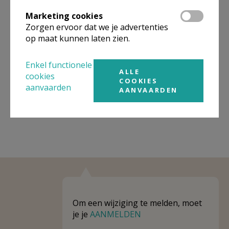
Omgeving
Marketing cookies
Zorgen ervoor dat we je advertenties
Niet gevonden wat je zocht? Hier vind je
op maat kunnen laten zien.
links naar kerken, eventueel van andere
organisaties, in de buurt.
Enkel functionele
ALLE
cookies
Kerken in of nabij
Landen - Ezemaal
COOKIES
aanvaarden
AANVAARDEN
Om een wijziging te melden, moet
je je
AANMELDEN