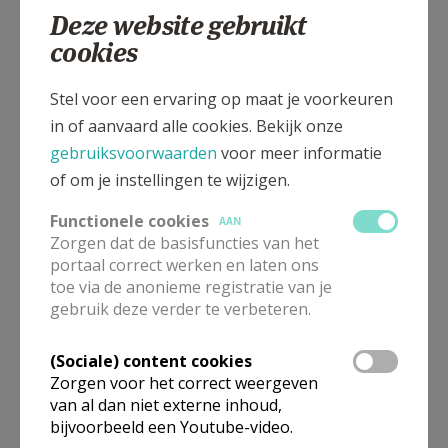
Deze website gebruikt
cookies
Hakendoverstraat 1, 3400 Landen - Ezemaal
Stel voor een ervaring op maat je voorkeuren
in of aanvaard alle cookies. Bekijk onze
gebruiksvoorwaarden
voor meer informatie
of om je instellingen te wijzigen.
Functionele cookies
AAN
Zorgen dat de basisfuncties van het
portaal correct werken en laten ons
toe via de anonieme registratie van je
gebruik deze verder te verbeteren.
(Sociale) content cookies
In deze kerk vinden geen weekendvieringen plaats. Via de
Zorgen voor het correct weergeven
onderstaande lijst kan je het aanbod van kerken in de buurt
van al dan niet externe inhoud,
raadplegen.
bijvoorbeeld een Youtube-video.