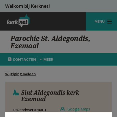
Overslaan en naar de inhoud gaan
Welkom bij Kerknet!
MENU
STARTPAGINA
Parochie St. Aldegondis,
Ezemaal
KERK
VIERINGEN
CONTACTEN
MEER
SHOP
Wijziging melden
ZOEKEN
HULP
Sint Aldegondis kerk
Ezemaal
MIJN PAROCHIE
Google Maps
Hakendoverstraat 1
AANMELDEN OF REGISTREREN
3400
Landen - Ezemaal