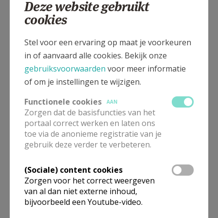
Deze website gebruikt
Kiezelweg 2, 3400 Landen - Wange
cookies
Stel voor een ervaring op maat je voorkeuren
in of aanvaard alle cookies. Bekijk onze
gebruiksvoorwaarden
voor meer informatie
of om je instellingen te wijzigen.
Functionele cookies
AAN
Zorgen dat de basisfuncties van het
portaal correct werken en laten ons
toe via de anonieme registratie van je
gebruik deze verder te verbeteren.
In deze kerk vinden geen weekendvieringen plaats. Via de
(Sociale) content cookies
onderstaande lijst kan je het aanbod van kerken in de buurt
Zorgen voor het correct weergeven
raadplegen.
van al dan niet externe inhoud,
bijvoorbeeld een Youtube-video.
Omgeving