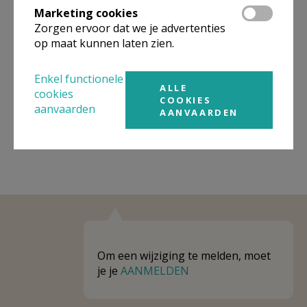
Marketing cookies
Niet gevonden wat je zocht? Hier vind je
Zorgen ervoor dat we je advertenties
op maat kunnen laten zien.
links naar kerken, eventueel van andere
organisaties, in de buurt.
Enkel functionele
ALLE
Kerken in of nabij
Landen - Wange
cookies
COOKIES
aanvaarden
AANVAARDEN
Om een wijziging te melden, moet
je je
AANMELDEN