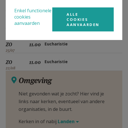
ZO
11.00
Eucharistie
Enkel functionele
ALLE
23/05
cookies
COOKIES
aanvaarden
AANVAARDEN
ZO
11.00
Eucharistie
27/06
ZO
11.00
Eucharistie
25/07
ZO
11.00
Eucharistie
22/08
Omgeving
Niet gevonden wat je zocht? Hier vind je
links naar kerken, eventueel van andere
organisaties, in de buurt.
Kerken in of nabij
Landen