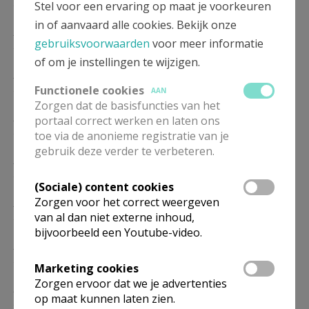
27/09
Stel voor een ervaring op maat je voorkeuren
in of aanvaard alle cookies. Bekijk onze
ZO
11.00
Eucharistie
gebruiksvoorwaarden
voor meer informatie
25/10
of om je instellingen te wijzigen.
ZO
11.00
Eucharistie
22/11
Functionele cookies
AAN
Zorgen dat de basisfuncties van het
ZO
11.00
Eucharistie
portaal correct werken en laten ons
27/12
toe via de anonieme registratie van je
gebruik deze verder te verbeteren.
ZO
11.00
Eucharistie
24/01
(Sociale) content cookies
Zorgen voor het correct weergeven
ZO
11.00
Eucharistie
van al dan niet externe inhoud,
28/02
bijvoorbeeld een Youtube-video.
ZO
11.00
Eucharistie
28/03
Marketing cookies
Zorgen ervoor dat we je advertenties
ZO
11.00
Eucharistie
op maat kunnen laten zien.
25/04