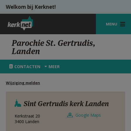
Overslaan en naar de inhoud gaan
Welkom bij Kerknet!
MENU
STARTPAGINA
Parochie St. Gertrudis,
Landen
KERK
VIERINGEN
CONTACTEN
MEER
SHOP
Wijziging melden
ZOEKEN
HULP
Sint Gertrudis kerk Landen
MIJN PAROCHIE
Google Maps
Kerkstraat 20
3400
Landen
AANMELDEN OF REGISTREREN