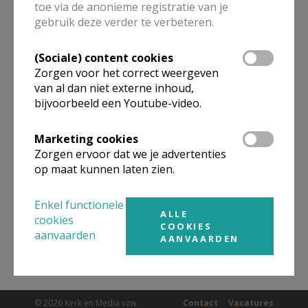
toe via de anonieme registratie van je
ALLE DETAILS TONEN
gebruik deze verder te verbeteren.
(Sociale) content cookies
Omgeving
Zorgen voor het correct weergeven
van al dan niet externe inhoud,
bijvoorbeeld een Youtube-video.
Niet gevonden wat je zocht? Hier vind je
links naar kerken, eventueel van andere
Marketing cookies
organisaties, in de buurt.
Zorgen ervoor dat we je advertenties
op maat kunnen laten zien.
Kerken in of nabij
Landen
Enkel functionele
ALLE
cookies
COOKIES
aanvaarden
AANVAARDEN
© 2026 Kerk en Media vzw
Contact
Vacatures