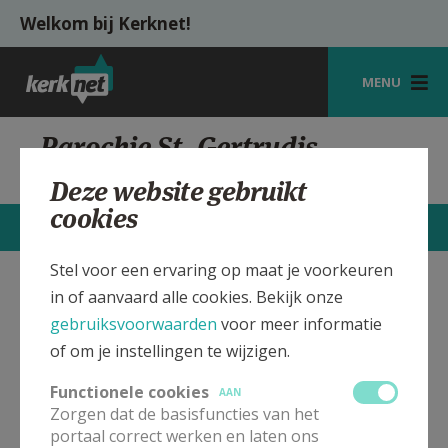
Overslaan en naar de inhoud gaan
Welkom bij Kerknet!
MENU
STARTPAGINA
Parochie St. Gertrudis,
Landen
KERK
Deze website gebruikt
cookies
VIERINGEN
CONTACTEN
MEER
SHOP
Stel voor een ervaring op maat je voorkeuren
in of aanvaard alle cookies. Bekijk onze
Sint Gertrudis kerk Landen
Verbergen
ZOEKEN
gebruiksvoorwaarden
voor meer informatie
HULP
of om je instellingen te wijzigen.
Bekijk de details voor de weekendvieringen die doorgaan
MIJN PAROCHIE
in deze kerk, het adres van de kerk, alsook een lijst met
Functionele cookies
AAN
kerken in de buurt.
Zorgen dat de basisfuncties van het
AANMELDEN OF REGISTREREN
portaal correct werken en laten ons