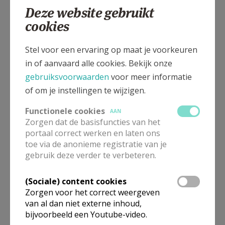
Deze website gebruikt
cookies
Langstraat 73, 3350 Linter - Neerhespen
Stel voor een ervaring op maat je voorkeuren
in of aanvaard alle cookies. Bekijk onze
gebruiksvoorwaarden
voor meer informatie
of om je instellingen te wijzigen.
Functionele cookies
AAN
Zorgen dat de basisfuncties van het
portaal correct werken en laten ons
toe via de anonieme registratie van je
gebruik deze verder te verbeteren.
(Sociale) content cookies
In deze kerk vinden geen weekendvieringen plaats. Via de
Zorgen voor het correct weergeven
onderstaande lijst kan je het aanbod van kerken in de buurt
van al dan niet externe inhoud,
raadplegen.
bijvoorbeeld een Youtube-video.