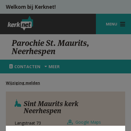
Overslaan en naar de inhoud gaan
Welkom bij Kerknet!
MENU
STARTPAGINA
Parochie St. Maurits,
Neerhespen
KERK
VIERINGEN
CONTACTEN
MEER
SHOP
Wijziging melden
ZOEKEN
HULP
Sint Maurits kerk
Neerhespen
MIJN PAROCHIE
Google Maps
Langstraat 73
AANMELDEN OF REGISTREREN
3350
Linter - Neerhespen