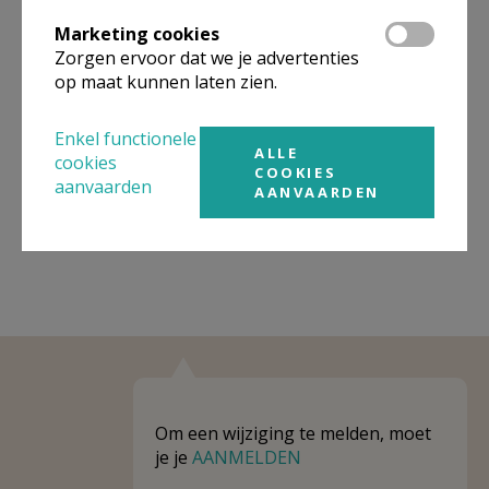
Omgeving
Marketing cookies
Zorgen ervoor dat we je advertenties
Niet gevonden wat je zocht? Hier vind je
op maat kunnen laten zien.
links naar kerken, eventueel van andere
organisaties, in de buurt.
Enkel functionele
ALLE
cookies
Kerken in of nabij
Linter - Neerhespen
COOKIES
aanvaarden
AANVAARDEN
Om een wijziging te melden, moet
je je
AANMELDEN