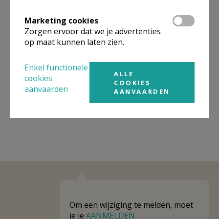
Omgeving
Marketing cookies
Niet gevonden wat je zocht? Hier vind je
Zorgen ervoor dat we je advertenties
links naar kerken, eventueel van andere
op maat kunnen laten zien.
organisaties, in de buurt.
Enkel functionele
Kerken in of nabij
Zoutleeuw - Dormaal
ALLE
cookies
COOKIES
aanvaarden
AANVAARDEN
Om een wijziging te melden, moet
je je
AANMELDEN