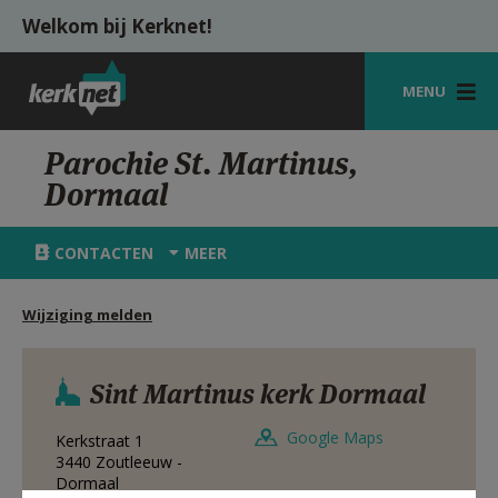
Overslaan en naar de inhoud gaan
Welkom bij Kerknet!
MENU
STARTPAGINA
Parochie St. Martinus,
Dormaal
KERK
VIERINGEN
CONTACTEN
MEER
SHOP
Wijziging melden
ZOEKEN
HULP
Sint Martinus kerk Dormaal
MIJN PAROCHIE
Google Maps
Kerkstraat 1
3440
Zoutleeuw -
AANMELDEN OF REGISTREREN
Dormaal