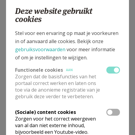
Deze website gebruikt
Kerkstraat 1, 3440 Zoutleeuw - Dormaal
cookies
Stel voor een ervaring op maat je voorkeuren
in of aanvaard alle cookies. Bekijk onze
gebruiksvoorwaarden
voor meer informatie
of om je instellingen te wijzigen.
Functionele cookies
AAN
Zorgen dat de basisfuncties van het
portaal correct werken en laten ons
toe via de anonieme registratie van je
gebruik deze verder te verbeteren.
In deze kerk vinden geen weekendvieringen plaats. Via de
(Sociale) content cookies
onderstaande lijst kan je het aanbod van kerken in de buurt
Zorgen voor het correct weergeven
raadplegen.
van al dan niet externe inhoud,
bijvoorbeeld een Youtube-video.