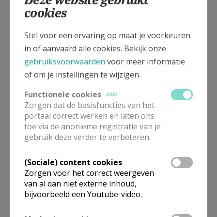
cookies
Stel voor een ervaring op maat je voorkeuren
in of aanvaard alle cookies. Bekijk onze
gebruiksvoorwaarden
voor meer informatie
of om je instellingen te wijzigen.
Functionele cookies
AAN
Zorgen dat de basisfuncties van het
portaal correct werken en laten ons
toe via de anonieme registratie van je
gebruik deze verder te verbeteren.
In deze kerk vinden geen weekendvieringen plaats. Via de
(Sociale) content cookies
onderstaande lijst kan je het aanbod van kerken in de buurt
Zorgen voor het correct weergeven
raadplegen.
van al dan niet externe inhoud,
bijvoorbeeld een Youtube-video.
Omgeving