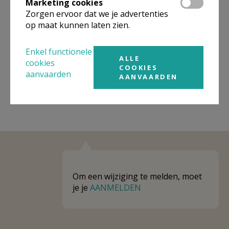
Marketing cookies
Niet gevonden wat je zocht? Hier vind je
Zorgen ervoor dat we je advertenties
links naar kerken, eventueel van andere
op maat kunnen laten zien.
organisaties, in de buurt.
Enkel functionele
Kerken in of nabij
Halle
ALLE
cookies
COOKIES
aanvaarden
AANVAARDEN
Om een wijziging te melden, moet
je je
AANMELDEN