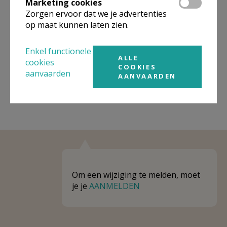
Marketing cookies
Niet gevonden wat je zocht? Hier vind je
Zorgen ervoor dat we je advertenties
links naar kerken, eventueel van andere
op maat kunnen laten zien.
organisaties, in de buurt.
Enkel functionele
Kerken in of nabij
Halle - Breedhout
ALLE
cookies
COOKIES
aanvaarden
AANVAARDEN
Om een wijziging te melden, moet
je je
AANMELDEN