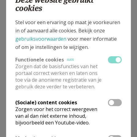
cookies
Stel voor een ervaring op maat je voorkeuren
in of aanvaard alle cookies. Bekijk onze
gebruiksvoorwaarden
voor meer informatie
of om je instellingen te wijzigen.
Functionele cookies
AAN
Zorgen dat de basisfuncties van het
portaal correct werken en laten ons
toe via de anonieme registratie van je
gebruik deze verder te verbeteren.
In deze kerk vinden geen weekendvieringen plaats. Via de
(Sociale) content cookies
onderstaande lijst kan je het aanbod van kerken in de buurt
Zorgen voor het correct weergeven
raadplegen.
van al dan niet externe inhoud,
bijvoorbeeld een Youtube-video.
Omgeving