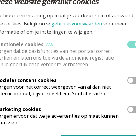
eze website gebruikt cookies
traat 1, 1500 Halle
el voor een ervaring op maat je voorkeuren in of aanvaard
le cookies. Bekijk onze
gebruiksvoorwaarden
voor meer
formatie of om je instellingen te wijzigen.
unctionele cookies
AAN
rgen dat de basisfuncties van het portaal correct
rken en laten ons toe via de anonieme registratie
n je gebruik deze verder te verbeteren.
Sociale) content cookies
rgen voor het correct weergeven van al dan niet
terne inhoud, bijvoorbeeld een Youtube-video.
rk vinden geen weekendvieringen plaats. Via de onderstaande lijst ka
arketing cookies
rgen ervoor dat we je advertenties op maat kunnen
ten zien.
mgeving