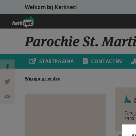
Overslaan en naar de inhoud gaan
Welkom bij Kerknet!
Parochie St. Mart
STARTPAGINA
CONTACTEN
Wijziging melden
DEEL OP
FACEBOOK
DEEL OP
Cardi
TWITTER
DEEL
1500
VIA