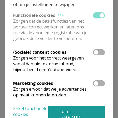
ZO
9.30
Eucharistie
of om je instellingen te wijzigen.
17/01
Functionele cookies
AAN
ZO
9.30
Eucharistie
Zorgen dat de basisfuncties van het
24/01
portaal correct werken en laten ons
toe via de anonieme registratie van je
ZO
9.30
Eucharistie
gebruik deze verder te verbeteren.
31/01
ZO
9.30
Eucharistie
(Sociale) content cookies
07/02
Zorgen voor het correct weergeven
van al dan niet externe inhoud,
ZO
9.30
Eucharistie
bijvoorbeeld een Youtube-video.
14/02
ZO
9.30
Eucharistie
Marketing cookies
21/02
Zorgen ervoor dat we je advertenties
op maat kunnen laten zien.
ZO
9.30
Eucharistie
28/02
Enkel functionele
ALLE
cookies
ZO
9.30
Eucharistie
COOKIES