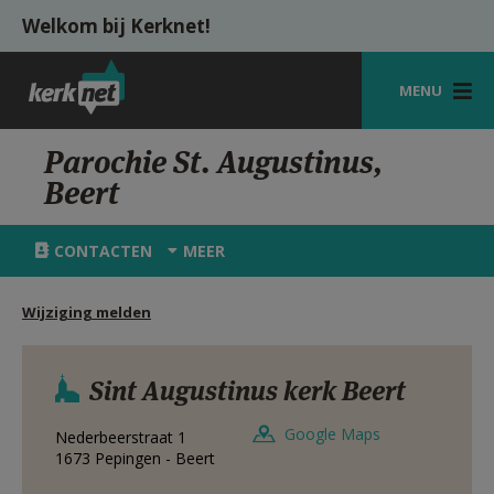
Overslaan en naar de inhoud gaan
Welkom bij Kerknet!
MENU
STARTPAGINA
Parochie St. Augustinus,
Beert
KERK
VIERINGEN
CONTACTEN
MEER
SHOP
Wijziging melden
ZOEKEN
HULP
Sint Augustinus kerk Beert
MIJN PAROCHIE
Google Maps
Nederbeerstraat 1
1673
Pepingen - Beert
AANMELDEN OF REGISTREREN