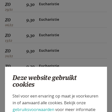
ZO
9.30
Eucharistie
29/11
ZO
9.30
Eucharistie
06/12
ZO
9.30
Eucharistie
13/12
ZO
9.30
Eucharistie
20/12
ZO
9.30
Eucharistie
27/12
Deze website gebruikt
ZO
9.30
Eucharistie
cookies
03/01
Stel voor een ervaring op maat je voorkeuren
ZO
9.30
Eucharistie
in of aanvaard alle cookies. Bekijk onze
10/01
gebruiksvoorwaarden
voor meer informatie