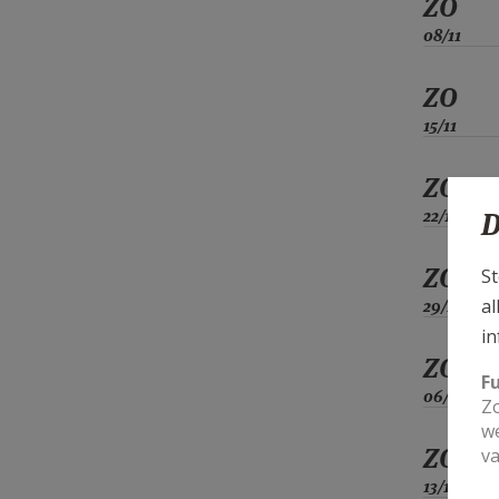
ZO
08/11
ZO
15/11
ZO
22/11
D
ZO
St
al
29/11
in
ZO
F
06/12
Zo
we
ZO
va
13/12