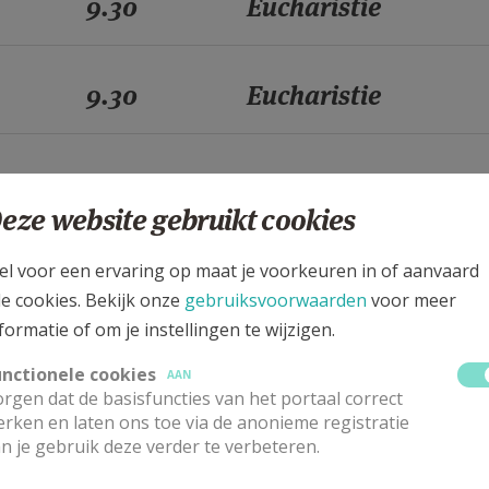
9.30
Eucharistie
9.30
Eucharistie
9.30
Eucharistie
eze website gebruikt cookies
9.30
Eucharistie
el voor een ervaring op maat je voorkeuren in of aanvaard
le cookies. Bekijk onze
gebruiksvoorwaarden
voor meer
formatie of om je instellingen te wijzigen.
9.30
Eucharistie
unctionele cookies
AAN
rgen dat de basisfuncties van het portaal correct
rken en laten ons toe via de anonieme registratie
9.30
Eucharistie
n je gebruik deze verder te verbeteren.