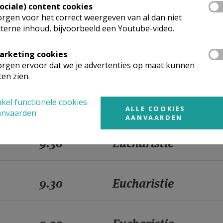
Sociale) content cookies
rgen voor het correct weergeven van al dan niet
9.30
Eucharistie
terne inhoud, bijvoorbeeld een Youtube-video.
arketing cookies
9.30
Eucharistie
rgen ervoor dat we je advertenties op maat kunnen
ten zien.
9.30
Eucharistie
kel functionele cookies
ALLE COOKIES
anvaarden
AANVAARDEN
9.30
Eucharistie
9.30
Eucharistie