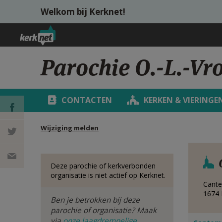
Overslaan en naar de inhoud gaan
Welkom bij Kerknet!
Parochie O.-L.-Vr
CONTACTEN
KERKEN & VIERINGE
Wijziging melden
DEEL OP
FACEBOOK
DEEL OP
Deze parochie of kerkverbonden
organisatie is niet actief op Kerknet.
TWITTER
DEEL
Cante
1674
Ben je betrokken bij deze
VIA
parochie of organisatie? Maak
via
onze laagdrempelige