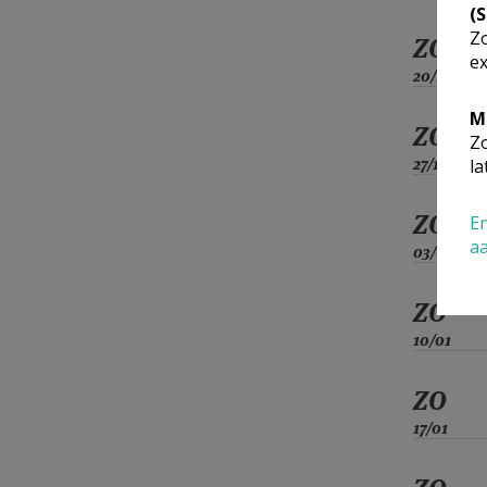
(
Zo
ZO
ex
20/12
M
ZO
Zo
27/12
la
ZO
En
a
03/01
ZO
10/01
ZO
17/01