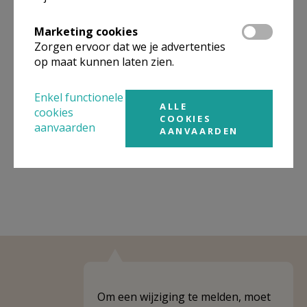
Organisatiestructuur
Marketing cookies
Zorgen ervoor dat we je advertenties
Niet gevonden wat je zocht? Hier vind je links naar de
op maat kunnen laten zien.
gegevens van andere organisaties op het boven-,
onderliggende of gelijke niveau.
Enkel functionele
ALLE
Behoort tot
Pastorale zone Gooik-Pepingen
cookies
COOKIES
aanvaarden
AANVAARDEN
Weergeven
Pastorale zone Gooik-Pepingen
Om een wijziging te melden, moet