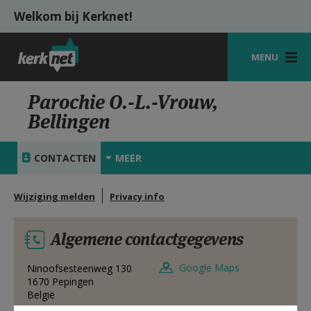
Overslaan en naar de inhoud gaan
Welkom bij Kerknet!
MENU
STARTPAGINA
Parochie O.-L.-Vrouw,
Bellingen
KERK
VIERINGEN
CONTACTEN
MEER
SHOP
Wijziging melden
Privacy info
ZOEKEN
Algemene contactgegevens
HULP
MIJN PAROCHIE
Google Maps
Ninoofsesteenweg 130
1670
Pepingen
België
AANMELDEN OF REGISTREREN