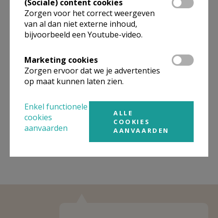
(Sociale) content cookies
Zorgen voor het correct weergeven
Organisatiestructuur
van al dan niet externe inhoud,
bijvoorbeeld een Youtube-video.
Niet gevonden wat je zocht? Hier vind je links naar de
gegevens van andere organisaties op het boven-,
onderliggende of gelijke niveau.
Marketing cookies
Zorgen ervoor dat we je advertenties
Behoort tot
Pastorale Regio Halle
op maat kunnen laten zien.
Weergeven
Pastorale Regio Halle
Enkel functionele
ALLE
Weergeven
Pastorale zone Gooik-Pepingen
cookies
COOKIES
aanvaarden
AANVAARDEN