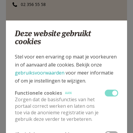
02 356 55 58
AANMELDEN OF REGISTREREN
Deze website gebruikt
Ninoofsesteenweg 130, 1670 Pepingen
cookies
Stel voor een ervaring op maat je voorkeuren
in of aanvaard alle cookies. Bekijk onze
gebruiksvoorwaarden
voor meer informatie
of om je instellingen te wijzigen.
Functionele cookies
AAN
Zorgen dat de basisfuncties van het
portaal correct werken en laten ons
toe via de anonieme registratie van je
gebruik deze verder te verbeteren.