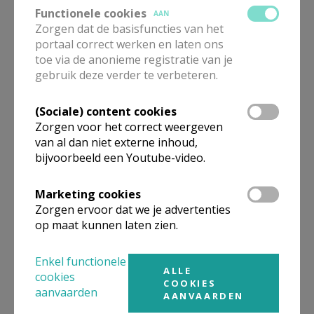
Functionele cookies
AAN
aangesteld priester
Zorgen dat de basisfuncties van het
portaal correct werken en laten ons
De heer
Jan
Baert
toe via de anonieme registratie van je
Steenweg op Ukkel 1
gebruik deze verder te verbeteren.
1650
Beersel
02 305 31 54
(Sociale) content cookies
0475 41 84 29
Zorgen voor het correct weergeven
van al dan niet externe inhoud,
Stuur een mailtje
bijvoorbeeld een Youtube-video.
Google Maps
Marketing cookies
Zorgen ervoor dat we je advertenties
op maat kunnen laten zien.
Organisatiestructuur
Enkel functionele
ALLE
Niet gevonden wat je zocht? Hier vind je links naar de
cookies
COOKIES
gegevens van andere organisaties op het boven-,
aanvaarden
AANVAARDEN
onderliggende of gelijke niveau.