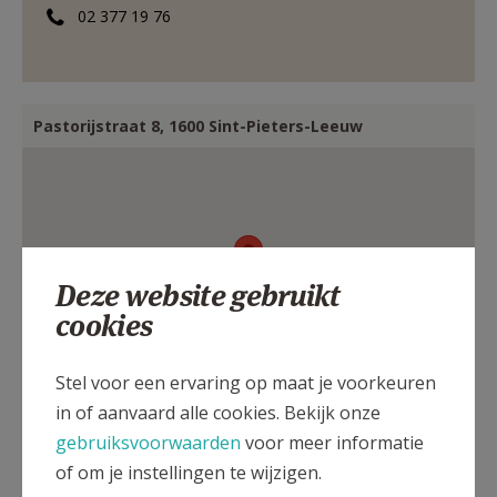
02 377 19 76
AANMELDEN OF REGISTREREN
Pastorijstraat 8, 1600 Sint-Pieters-Leeuw
Deze website gebruikt
cookies
Stel voor een ervaring op maat je voorkeuren
in of aanvaard alle cookies. Bekijk onze
gebruiksvoorwaarden
voor meer informatie
of om je instellingen te wijzigen.