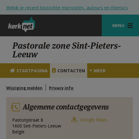
Overslaan en naar de inhoud gaan
Bekijk je recent bezochte microsites, auteurs en thema's
MENU
STARTPAGINA
Pastorale zone Sint-Pieters-
Leeuw
KERK
VIERINGEN
STARTPAGINA
CONTACTEN
MEER
SHOP
Wijziging melden
Privacy info
ZOEKEN
Algemene contactgegevens
HULP
STARTPAGINA PORTAAL
Google Maps
Pastorijstraat 8
1600
Sint-Pieters-Leeuw
België
MIJN PAROCHIE