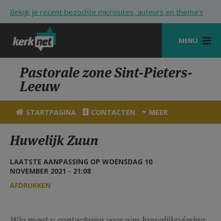
Overslaan en naar de inhoud gaan
Bekijk je recent bezochte microsites, auteurs en thema's
MENU
STARTPAGINA
Pastorale zone Sint-Pieters-
Leeuw
KERK
VIERINGEN
STARTPAGINA
CONTACTEN
MEER
SHOP
Huwelijk Zuun
ZOEKEN
LAATSTE AANPASSING OP WOENSDAG 10
HULP
NOVEMBER 2021 - 21:08
AFDRUKKEN
STARTPAGINA PORTAAL
MIJN PAROCHIE
Wie moet u contacteren voor een huwelijksviering