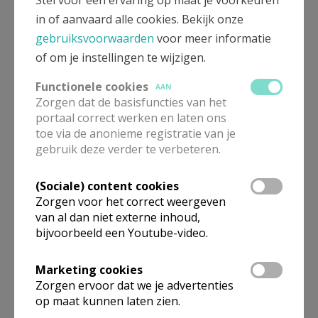
Stel voor een ervaring op maat je voorkeuren
in of aanvaard alle cookies. Bekijk onze
gebruiksvoorwaarden
voor meer informatie
of om je instellingen te wijzigen.
Functionele cookies
AAN
Zorgen dat de basisfuncties van het
portaal correct werken en laten ons
Beroepsvereniging Zorgpastores
toe via de anonieme registratie van je
gebruik deze verder te verbeteren.
(Sociale) content cookies
Zorgen voor het correct weergeven
van al dan niet externe inhoud,
bijvoorbeeld een Youtube-video.
Marketing cookies
Zorgen ervoor dat we je advertenties
op maat kunnen laten zien.